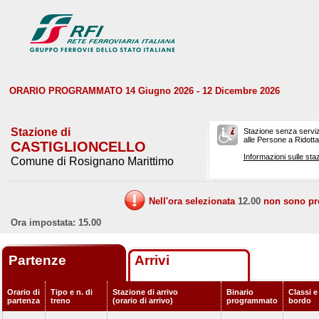
ORARIO PROGRAMMATO 14 Giugno 2026 - 12 Dicembre 2026
Stazione di
Stazione senza serviz
alle Persone a Ridotta 
CASTIGLIONCELLO
Informazioni sulle staz
Comune di Rosignano Marittimo
Nell'ora selezionata
12.00
non sono prev
Ora impostata: 15.00
Partenze
Arrivi
Orario di
Tipo e n. di
Stazione di arrivo
Binario
Classi e
partenza
treno
(orario di arrivo)
programmato
bordo