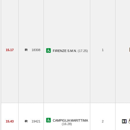
15.17
18308
1
FIRENZE S.M.N.
(17.25)
CAMPIGLIA MARITTIMA
15.43
19421
2
(16.28)