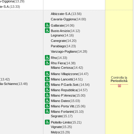
a-Oggiona
(13.29)
te-S.A.
(13.33)
Albizzate-S.A.
(13.56)
Cavaria-Oggiona
(14.00)
Gallarate
(14.06)
Busto Arsizio
(14.12)
Legnano
(14.16)
Canegrate
(14.20)
Parabiago
(14.23)
Vanzago-Pogliano
(14.28)
Rho
(14.33)
Rho Fiera
(14.38)
Milano Certosa
(14.42)
Milano Villapizzone
(14.47)
Controlla la
(13.42)
Milano Lancetti
(14.51)
Periodicità
a-Schianno
(13.48)
Milano P.Garib.Sott.
(14.54)
Milano Repubblica
(14.57)
Milano P.Venezia
(15.00)
Milano Dateo
(15.03)
Milano Porta Vitt.
(15.06)
Milano Forlanini
(15.10)
Segrate
(15.17)
Pioltello-Limito
(15.21)
Vignate
(15.25)
Melzo
(15.29)