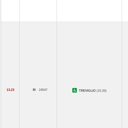
13.23
24547
TREVIGLIO
(15.20)