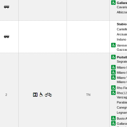
Gallar
Cavari
Albizza
Stabio
Cantell
Arcisat
Induno
Varese
Gazzad
Pioltel
Segrat
Milano
Milano 
Milano 
Milano
Rho Fi
Rho
(12
2
TN
Vanzag
Parabi
Canegr
Legnan
Busto A
Gallara