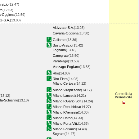
rsizio
(12.47)
te
(12.53)
a-Oggiona
(12.59)
te-S.A.
(13.03)
Albizzate-S.A.
(13.26)
Cavaria-Oggiona
(13.30)
Gallarate
(13.36)
Busto Arsizio
(13.42)
Legnano
(13.46)
Canegrate
(13.50)
Parabiago
(13.53)
Vanzago-Pogliano
(13.58)
Rho
(14.03)
Rho Fiera
(14.08)
Milano Certosa
(14.12)
Milano Villapizzone
(14.17)
Controlla la
(13.12)
Milano Lancetti
(14.21)
Periodicità
a-Schianno
(13.18)
Milano P.Garib.Sott.
(14.24)
Milano Repubblica
(14.27)
Milano P.Venezia
(14.30)
Milano Dateo
(14.33)
Milano Porta Vitt.
(14.36)
Milano Forlanini
(14.40)
Segrate
(14.47)