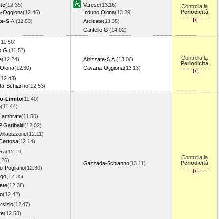
ate
(12.35)
Varese
(13.16)
Controlla la
Periodicità
a-Oggiona
(12.46)
Induno Olona
(13.29)
te-S.A.
(12.53)
Arcisate
(13.35)
Cantello G.
(14.02)
(11.50)
o G.
(11.57)
Controlla la
e
(12.24)
Albizzate-S.A.
(13.06)
Periodicità
 Olona
(12.30)
Cavaria-Oggiona
(13.13)
(12.43)
a-Schianno
(12.53)
lo-Limito
(11.40)
e
(11.44)
 Lambrate
(11.50)
P.Garibaldi
(12.02)
Villapizzone
(12.11)
 Certosa
(12.14)
era
(12.19)
Controlla la
.26)
Periodicità
Gazzada-Schianno
(13.11)
o-Pogliano
(12.30)
ago
(12.35)
ate
(12.38)
o
(12.42)
rsizio
(12.47)
te
(12.53)