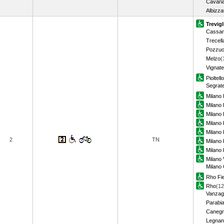
Cavari
Albizza
Trevigl
Cassan
Trecell
Pozzuo
Melzo
(
Vignate
Pioltell
Segrat
Milano 
Milano P
Milano
Milano 
Milano
2
TN
Milano 
Milano 
Milano 
Milano
Rho Fi
Rho
(12
Vanzag
Parabi
Canegr
Legnan