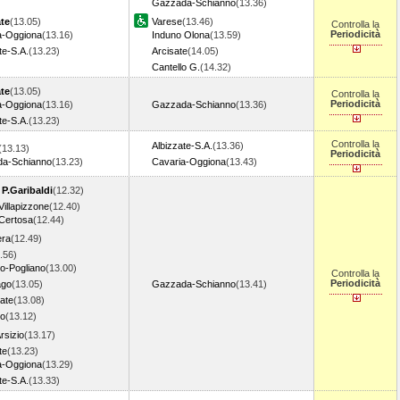
Gazzada-Schianno
(13.36)
ate
(13.05)
Varese
(13.46)
Controlla la
Periodicità
a-Oggiona
(13.16)
Induno Olona
(13.59)
te-S.A.
(13.23)
Arcisate
(14.05)
Cantello G.
(14.32)
ate
(13.05)
Controlla la
Periodicità
a-Oggiona
(13.16)
Gazzada-Schianno
(13.36)
te-S.A.
(13.23)
Controlla la
Albizzate-S.A.
(13.36)
(13.13)
Periodicità
a-Schianno
(13.23)
Cavaria-Oggiona
(13.43)
 P.Garibaldi
(12.32)
Villapizzone
(12.40)
 Certosa
(12.44)
era
(12.49)
.56)
o-Pogliano
(13.00)
Controlla la
Periodicità
ago
(13.05)
Gazzada-Schianno
(13.41)
ate
(13.08)
o
(13.12)
rsizio
(13.17)
te
(13.23)
a-Oggiona
(13.29)
te-S.A.
(13.33)