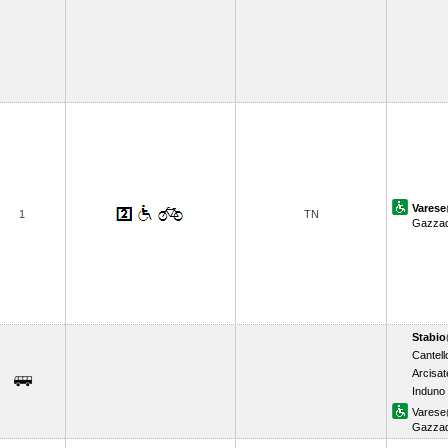
Varese
1
TN
Gazzad
Stabio
Cantell
Arcisat
Induno
Varese
Gazzad