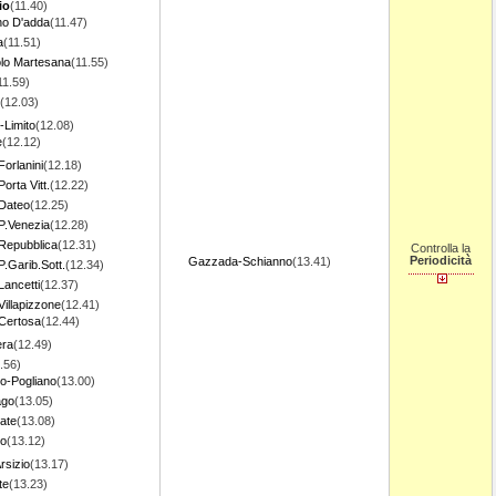
io
(11.40)
o D'adda
(11.47)
a
(11.51)
lo Martesana
(11.55)
11.59)
(12.03)
o-Limito
(12.08)
e
(12.12)
Forlanini
(12.18)
orta Vitt.
(12.22)
 Dateo
(12.25)
P.Venezia
(12.28)
 Repubblica
(12.31)
Controlla la
Periodicità
Gazzada-Schianno
(13.41)
P.Garib.Sott.
(12.34)
Lancetti
(12.37)
Villapizzone
(12.41)
 Certosa
(12.44)
era
(12.49)
.56)
o-Pogliano
(13.00)
ago
(13.05)
ate
(13.08)
o
(13.12)
rsizio
(13.17)
te
(13.23)