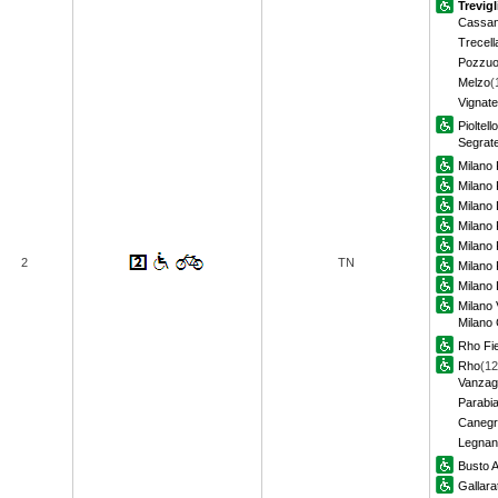
Trevigl
Cassan
Trecell
Pozzuo
Melzo
(
Vignate
Pioltell
Segrat
Milano 
Milano P
Milano
Milano 
Milano
2
TN
Milano 
Milano 
Milano 
Milano
Rho Fi
Rho
(12
Vanzag
Parabi
Canegr
Legnan
Busto A
Gallara