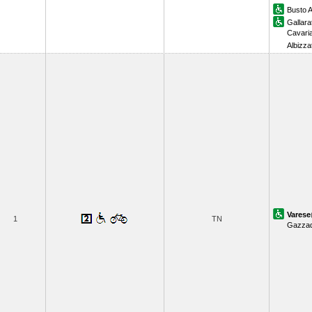
Busto A
Gallara
Cavari
Albizza
Varese
1
TN
Gazzad