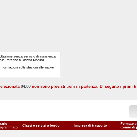
Stazione senza servizio di assistenza
alle Persone a Ridotta Mobilità.
Informazioni sulle stazioni alternative
selezionata
04.00
non sono previsti treni in partenza. Di seguito i primi tr
nario
Fermate p
Classi e servizi a bordo
Impresa di trasporto
ogrammato
(orario di