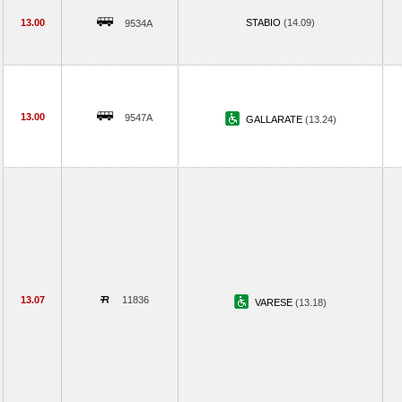
13.00
STABIO
(14.09)
9534A
13.00
9547A
GALLARATE
(13.24)
13.07
11836
VARESE
(13.18)