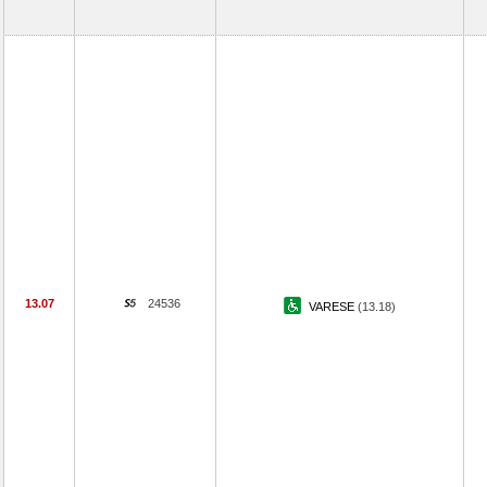
13.07
24536
VARESE
(13.18)