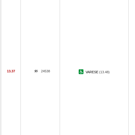
13.37
24538
VARESE
(13.48)