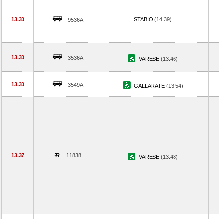
13.30
STABIO
(14.39)
9536A
13.30
3536A
VARESE
(13.46)
13.30
3549A
GALLARATE
(13.54)
13.37
11838
VARESE
(13.48)