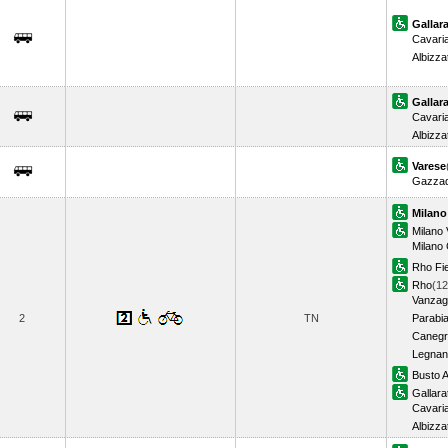
Gallar
Cavari
Albizza
Gallar
Cavari
Albizza
Varese
Gazzad
Milano
Milano 
Milano
Rho Fi
Rho
(12
Vanzag
2
TN
Parabi
Canegr
Legnan
Busto A
Gallara
Cavari
Albizza