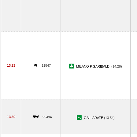
13.23
11847
MILANO P.GARIBALDI
(14.28)
13.30
9549A
GALLARATE
(13.54)