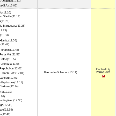
a-Oggiona
(12.59)
te-S.A.
(13.03)
io
(11.10)
o D'adda
(11.17)
a
(11.21)
lo Martesana
(11.25)
11.29)
(11.33)
o-Limito
(11.38)
e
(11.42)
Forlanini
(11.48)
orta Vitt.
(11.52)
 Dateo
(11.55)
P.Venezia
(11.58)
 Repubblica
(12.01)
Controlla la
Periodicità
Gazzada-Schianno
(13.11)
P.Garib.Sott.
(12.04)
Lancetti
(12.07)
Villapizzone
(12.11)
 Certosa
(12.14)
era
(12.19)
.26)
o-Pogliano
(12.30)
ago
(12.35)
ate
(12.38)
o
(12.42)