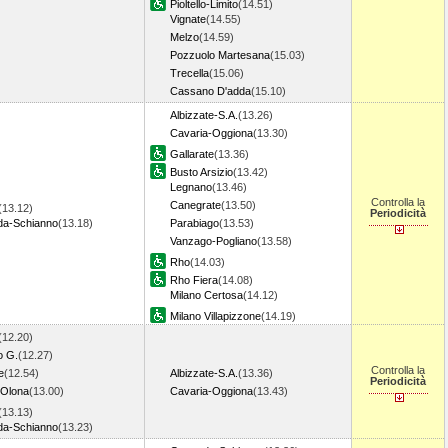
Pioltello-Limito
(14.51)
Vignate
(14.55)
Melzo
(14.59)
Pozzuolo Martesana
(15.03)
Trecella
(15.06)
Cassano D'adda
(15.10)
Albizzate-S.A.
(13.26)
Cavaria-Oggiona
(13.30)
Gallarate
(13.36)
Busto Arsizio
(13.42)
Legnano
(13.46)
Controlla la
Canegrate
(13.50)
(13.12)
Periodicità
a-Schianno
(13.18)
Parabiago
(13.53)
Vanzago-Pogliano
(13.58)
Rho
(14.03)
Rho Fiera
(14.08)
Milano Certosa
(14.12)
Milano Villapizzone
(14.19)
(12.20)
o G.
(12.27)
Controlla la
e
(12.54)
Albizzate-S.A.
(13.36)
Periodicità
 Olona
(13.00)
Cavaria-Oggiona
(13.43)
(13.13)
a-Schianno
(13.23)