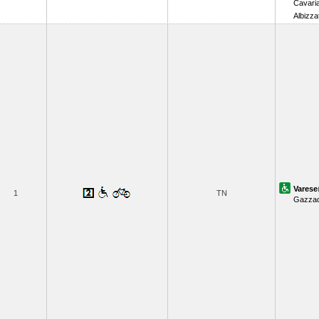
Cavari
Albizza
Varese
1
TN
Gazzad