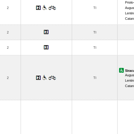
Priolo-
2
TI
Augus
Lentin
Catan
2
TI
2
TI
Sirac
Augus
2
TI
Lentin
Catan