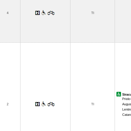
4
TI
Sirac
Priolo-
2
TI
Augus
Lentin
Catan