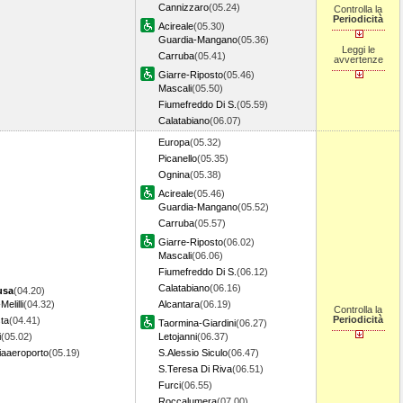
Cannizzaro
(05.24)
Controlla la
Periodicità
Acireale
(05.30)
Guardia-Mangano
(05.36)
Leggi le
Carruba
(05.41)
avvertenze
Giarre-Riposto
(05.46)
Mascali
(05.50)
Fiumefreddo Di S.
(05.59)
Calatabiano
(06.07)
Europa
(05.32)
Picanello
(05.35)
Ognina
(05.38)
Acireale
(05.46)
Guardia-Mangano
(05.52)
Carruba
(05.57)
Giarre-Riposto
(06.02)
Mascali
(06.06)
Fiumefreddo Di S.
(06.12)
Calatabiano
(06.16)
usa
(04.20)
Melilli
(04.32)
Alcantara
(06.19)
Controlla la
Periodicità
ta
(04.41)
Taormina-Giardini
(06.27)
i
(05.02)
Letojanni
(06.37)
iaaeroporto
(05.19)
S.Alessio Siculo
(06.47)
S.Teresa Di Riva
(06.51)
Furci
(06.55)
Roccalumera
(07.00)