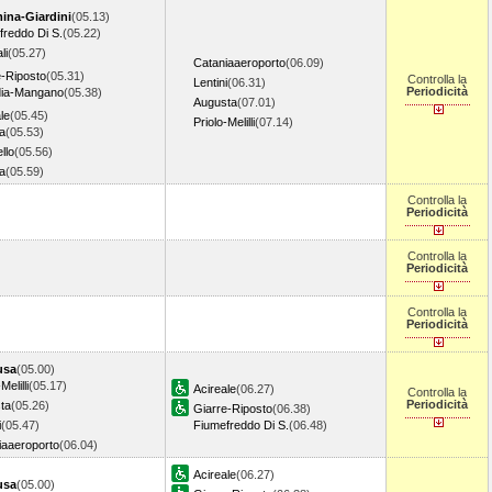
ina-Giardini
(05.13)
freddo Di S.
(05.22)
li
(05.27)
Cataniaaeroporto
(06.09)
e-Riposto
(05.31)
Controlla la
Lentini
(06.31)
Periodicità
ia-Mangano
(05.38)
Augusta
(07.01)
le
(05.45)
Priolo-Melilli
(07.14)
a
(05.53)
llo
(05.56)
a
(05.59)
Controlla la
Periodicità
Controlla la
Periodicità
Controlla la
Periodicità
usa
(05.00)
Melilli
(05.17)
Acireale
(06.27)
Controlla la
Periodicità
ta
(05.26)
Giarre-Riposto
(06.38)
i
(05.47)
Fiumefreddo Di S.
(06.48)
iaaeroporto
(06.04)
Acireale
(06.27)
usa
(05.00)