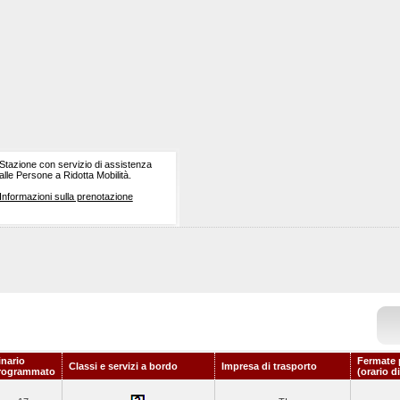
Stazione con servizio di assistenza
alle Persone a Ridotta Mobilità.
Informazioni sulla prenotazione
inario
Fermate 
Classi e servizi a bordo
Impresa di trasporto
rogrammato
(orario d