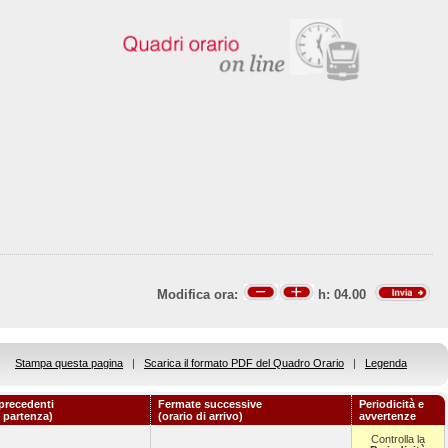
Modifica ora:
h:
04.00
Stampa questa pagina
|
Scarica il formato PDF del Quadro Orario
|
Legenda
precedenti
Fermate successive
Periodicità e
i partenza)
(orario di arrivo)
avvertenze
Controlla la