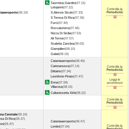
Taormina-Giardini
(07.15)
Letojanni
(07.22)
Controlla la
Periodicità
iaaeroporto
(06.19)
S.Alessio Siculo
(07.33)
S.Teresa Di Riva
(07.36)
Furci
(07.40)
Roccalumera
(07.46)
Nizza Di Sicilia
(07.53)
Ali Terme
(07.57)
Scaletta Zanclea
(08.03)
Giampilieri
(08.10)
Galati
(08.19)
Cataniaaeroporto
(06.40)
Catenanuova
(07.14)
Controlla la
Periodicità
Dittaino
(07.34)
Leonforte-Pirato
(07.47)
Leggi le
Enna
(07.59)
avvertenze
Villarosa
(08.10)
Caltanissetta Xirbi
(08.22)
Controlla la
Periodicità
na Centrale
(05.10)
esa Di Riva
(05.37)
Cataniaaeroporto
(06.47)
nni
(05.47)
Controlla la
Lentini
(07.04)
Periodicità