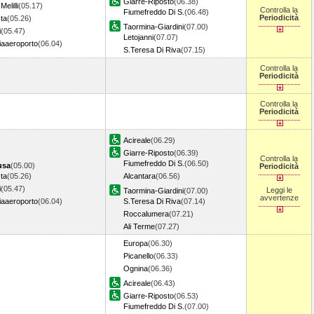
Giarre-Riposto
(06.38)
Melilli
(05.17)
Controlla la
Fiumefreddo Di S.
(06.48)
Periodicità
ta
(05.26)
Taormina-Giardini
(07.00)
i
(05.47)
Letojanni
(07.07)
iaaeroporto
(06.04)
S.Teresa Di Riva
(07.15)
Controlla la
Periodicità
Controlla la
Periodicità
Acireale
(06.29)
Giarre-Riposto
(06.39)
Controlla la
Fiumefreddo Di S.
(06.50)
usa
(05.00)
Periodicità
ta
(05.26)
Alcantara
(06.56)
i
(05.47)
Leggi le
Taormina-Giardini
(07.00)
avvertenze
iaaeroporto
(06.04)
S.Teresa Di Riva
(07.14)
Roccalumera
(07.21)
Ali Terme
(07.27)
Europa
(06.30)
Picanello
(06.33)
Ognina
(06.36)
Acireale
(06.43)
Giarre-Riposto
(06.53)
Fiumefreddo Di S.
(07.00)