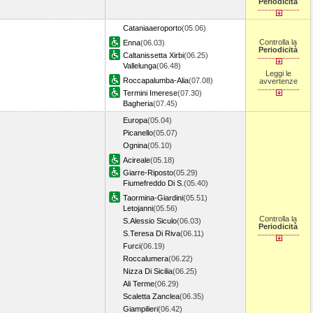
Periodicità
Cataniaaeroporto
(05.06)
Controlla la
Enna
(06.03)
Periodicità
Caltanissetta Xirbi
(06.25)
Vallelunga
(06.48)
Leggi le
Roccapalumba-Alia
(07.08)
avvertenze
Termini Imerese
(07.30)
Bagheria
(07.45)
Europa
(05.04)
Picanello
(05.07)
Ognina
(05.10)
Acireale
(05.18)
Giarre-Riposto
(05.29)
Fiumefreddo Di S.
(05.40)
Taormina-Giardini
(05.51)
Letojanni
(05.56)
Controlla la
S.Alessio Siculo
(06.03)
Periodicità
S.Teresa Di Riva
(06.11)
Furci
(06.19)
Roccalumera
(06.22)
Nizza Di Sicilia
(06.25)
Ali Terme
(06.29)
Scaletta Zanclea
(06.35)
Giampilieri
(06.42)