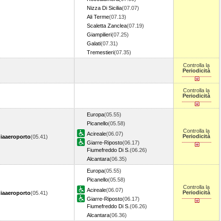
Nizza Di Sicilia
(07.07)
Ali Terme
(07.13)
Scaletta Zanclea
(07.19)
Giampilieri
(07.25)
Galati
(07.31)
Tremestieri
(07.35)
Controlla la
Periodicità
Controlla la
Periodicità
Europa
(05.55)
Picanello
(05.58)
Controlla la
Acireale
(06.07)
Periodicità
iaaeroporto
(05.41)
Giarre-Riposto
(06.17)
Fiumefreddo Di S.
(06.26)
Alcantara
(06.35)
Europa
(05.55)
Picanello
(05.58)
Controlla la
Acireale
(06.07)
Periodicità
iaaeroporto
(05.41)
Giarre-Riposto
(06.17)
Fiumefreddo Di S.
(06.26)
Alcantara
(06.36)