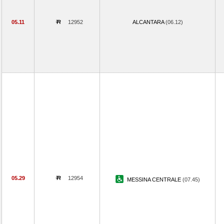
05.11
12952
ALCANTARA
(06.12)
05.29
12954
MESSINA CENTRALE
(07.45)