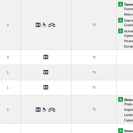
Taorm
Fiume
Masca
Giarr
3
TI
Guard
Acirea
Ognin
Picane
Europ
3
TI
1
TI
1
TI
Sirac
Priolo-
2
TI
Augus
Lentin
Catan
Sirac