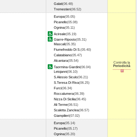
Galati
(06.48)
Tremestieri
(06.52)
Europa
(05.05)
Picanello
(05.08)
Ognina
(05.11)
Acireale
(05.19)
Giarre-Riposto
(05.31)
Mascali
(05.35)
Fiumefreddo Di S.
(05.40)
Calatabiano
(05.47)
Alcantara
(05.54)
Controlla la
Periodicità
Taormina-Giardini
(06.04)
Letojanni
(06.10)
S.Alessio Siculo
(06.21)
S.Teresa Di Riva
(06.25)
Furci
(06.34)
Roccalumera
(06.39)
Nizza Di Sicilia
(06.45)
Ali Terme
(06.51)
Scaletta Zanclea
(06.57)
Giampilieri
(07.02)
Europa
(05.14)
Picanello
(05.17)
Ognina
(05.20)