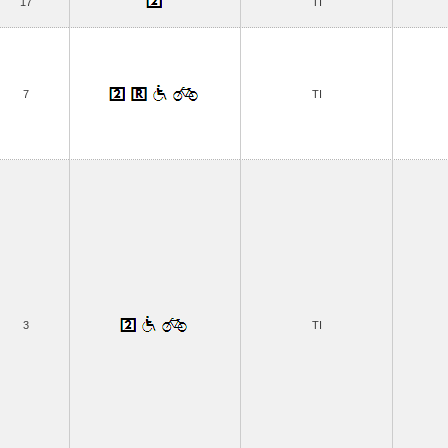
17
TI
7
TI
3
TI