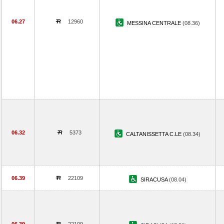
06.27
12960
MESSINA CENTRALE
(08.36)
06.32
5373
CALTANISSETTA C.LE
(08.34)
06.39
22109
SIRACUSA
(08.04)