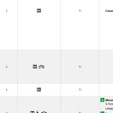
2
TI
Catan
4
TI
3
TI
Messi
S.Ter
Letoja