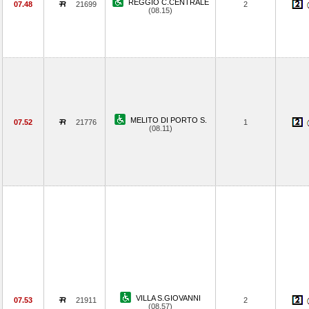
REGGIO C.CENTRALE
07.48
21699
2
(08.15)
MELITO DI PORTO S.
07.52
21776
1
(08.11)
VILLA S.GIOVANNI
07.53
21911
2
(08.57)