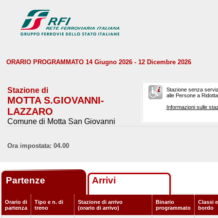
ORARIO PROGRAMMATO 14 Giugno 2026 - 12 Dicembre 2026
Stazione di
Stazione senza serviz
alle Persone a Ridotta 
MOTTA S.GIOVANNI-
Informazioni sulle staz
LAZZARO
Comune di Motta San Giovanni
Ora impostata: 04.00
Partenze
Arrivi
Orario di
Tipo e n. di
Stazione di arrivo
Binario
Classi e
partenza
treno
(orario di arrivo)
programmato
bordo