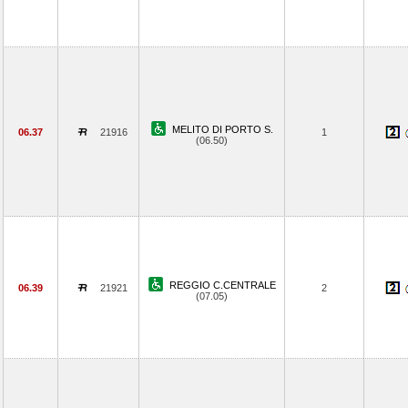
MELITO DI PORTO S.
06.37
21916
1
(06.50)
REGGIO C.CENTRALE
06.39
21921
2
(07.05)