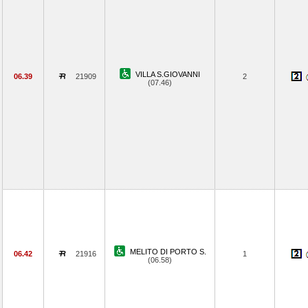
VILLA S.GIOVANNI
06.39
21909
2
(07.46)
MELITO DI PORTO S.
06.42
21916
1
(06.58)