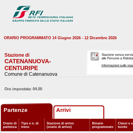
ORARIO PROGRAMMATO 14 Giugno 2026 - 12 Dicembre 2026
Stazione di
Stazione senza serviz
alle Persone a Ridotta 
CATENANUOVA-
Informazioni sulle staz
CENTURIPE
Comune di Catenanuova
Ora impostata: 04.00
Partenze
Arrivi
Orario di
Tipo e n. di
Stazione di arrivo
Binario
Classi e s
partenza
treno
(orario di arrivo)
programmato
bordo