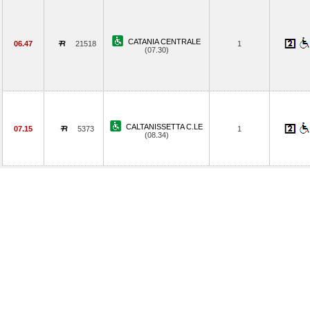
CATANIA CENTRALE
06.47
21518
1
(07.30)
CALTANISSETTA C.LE
07.15
5373
1
(08.34)