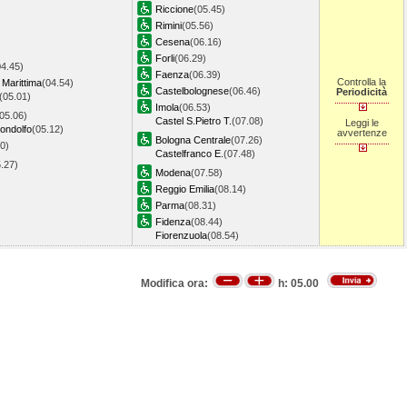
Riccione
(05.45)
Rimini
(05.56)
Cesena
(06.16)
Forli
(06.29)
04.45)
Faenza
(06.39)
Controlla la
 Marittima
(04.54)
Castelbolognese
(06.46)
Periodicità
(05.01)
Imola
(06.53)
05.06)
Castel S.Pietro T.
(07.08)
Leggi le
ondolfo
(05.12)
avvertenze
Bologna Centrale
(07.26)
0)
Castelfranco E.
(07.48)
5.27)
Modena
(07.58)
Reggio Emilia
(08.14)
Parma
(08.31)
Fidenza
(08.44)
Fiorenzuola
(08.54)
Modifica ora:
h:
05.00