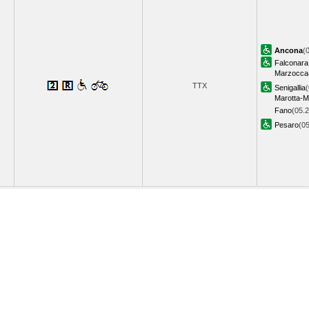
Ancona
(
Falconara
Marzocca
TTX
Senigallia
(
Marotta-M
Fano
(05.2
Pesaro
(0