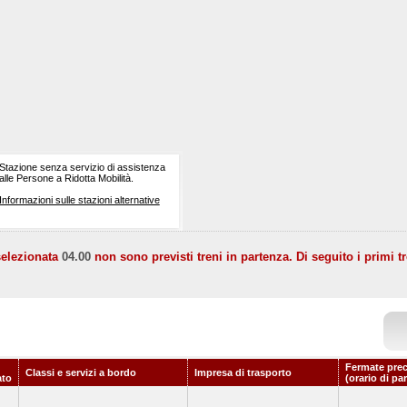
Stazione senza servizio di assistenza
alle Persone a Ridotta Mobilità.
Informazioni sulle stazioni alternative
selezionata
04.00
non sono previsti treni in partenza. Di seguito i primi tr
Fermate prec
Classi e servizi a bordo
Impresa di trasporto
to
(orario di pa