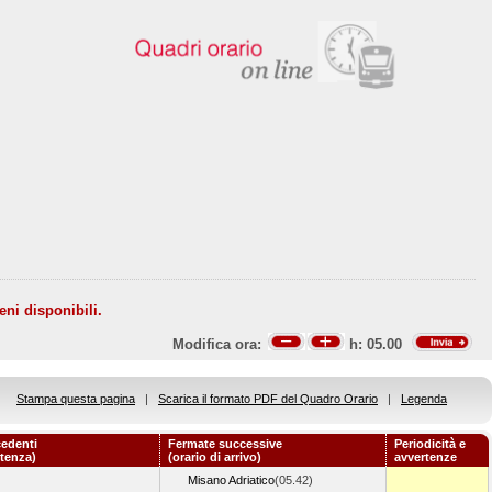
eni disponibili.
Modifica ora:
h:
05.00
Stampa questa pagina
|
Scarica il formato PDF del Quadro Orario
|
Legenda
edenti
Fermate successive
Periodicità e
rtenza)
(orario di arrivo)
avvertenze
Misano Adriatico
(05.42)