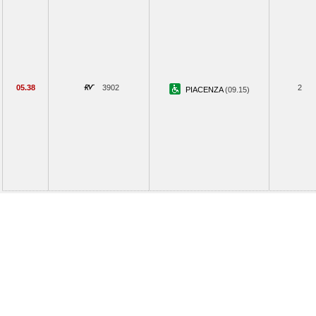
05.38
3902
2
PIACENZA
(09.15)