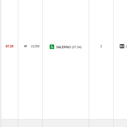
07.33
21299
2
SALERNO
(07.54)