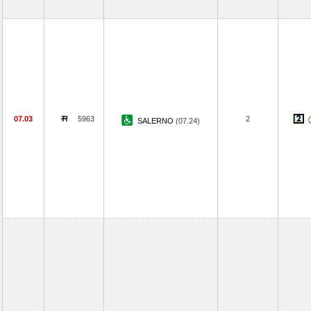
07.03
5963
2
SALERNO
(07.24)