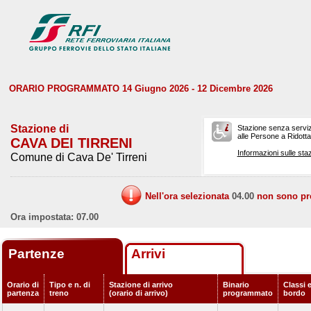
ORARIO PROGRAMMATO 14 Giugno 2026 - 12 Dicembre 2026
Stazione di
Stazione senza serviz
alle Persone a Ridotta 
CAVA DEI TIRRENI
Informazioni sulle staz
Comune di Cava De' Tirreni
Nell'ora selezionata
04.00
non sono prev
Ora impostata: 07.00
Partenze
Arrivi
Orario di
Tipo e n. di
Stazione di arrivo
Binario
Classi e
partenza
treno
(orario di arrivo)
programmato
bordo