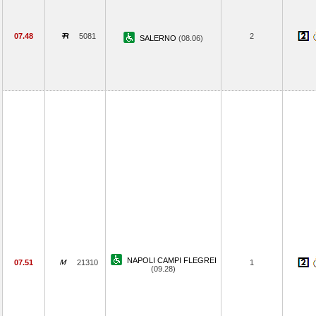
07.48
5081
2
SALERNO
(08.06)
NAPOLI CAMPI FLEGREI
07.51
21310
1
(09.28)