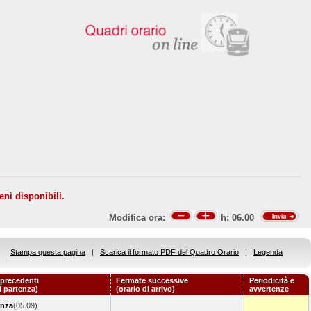
eni disponibili.
Modifica ora:
h:
06.00
Stampa questa pagina
|
Scarica il formato PDF del Quadro Orario
|
Legenda
precedenti
Fermate successive
Periodicità e
i partenza)
(orario di arrivo)
avvertenze
enza
(05.09)