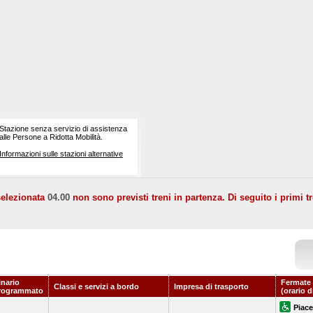
Stazione senza servizio di assistenza
alle Persone a Ridotta Mobilità.
Informazioni sulle stazioni alternative
selezionata
04.00
non sono previsti treni in partenza. Di seguito i primi tr
inario
Fermate 
Classi e servizi a bordo
Impresa di trasporto
rogrammato
(orario d
Piac