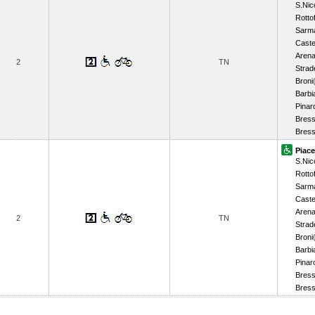
S.Nico
Rotto
Sarm
Caste
Aren
2
TN
Strade
Broni
Barbi
Pinar
Bress
Bress
Piac
S.Nico
Rotto
Sarm
Caste
Aren
2
TN
Strade
Broni
Barbi
Pinar
Bress
Bress