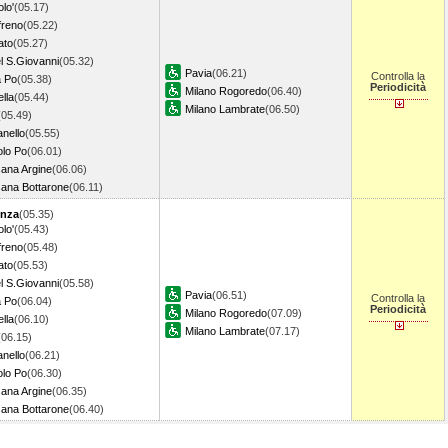
lo'
(05.17)
freno
(05.22)
ato
(05.27)
l S.Giovanni
(05.32)
Pavia
(06.21)
Controlla la
a Po
(05.38)
Periodicità
Milano Rogoredo
(06.40)
lla
(05.44)
Milano Lambrate
(06.50)
(05.49)
anello
(05.55)
olo Po
(06.01)
ana Argine
(06.06)
ana Bottarone
(06.11)
enza
(05.35)
lo'
(05.43)
freno
(05.48)
ato
(05.53)
l S.Giovanni
(05.58)
Pavia
(06.51)
Controlla la
a Po
(06.04)
Periodicità
Milano Rogoredo
(07.09)
lla
(06.10)
Milano Lambrate
(07.17)
(06.15)
anello
(06.21)
olo Po
(06.30)
ana Argine
(06.35)
ana Bottarone
(06.40)