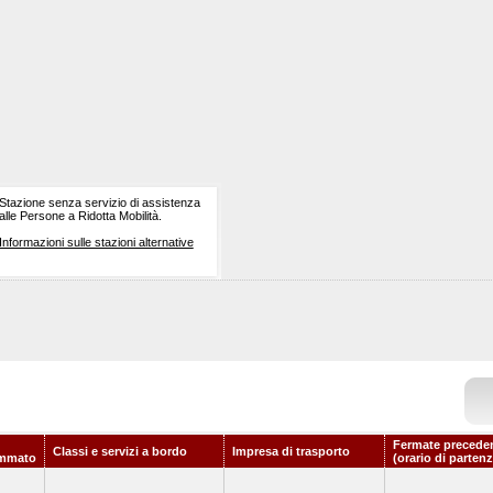
Stazione senza servizio di assistenza
alle Persone a Ridotta Mobilità.
Informazioni sulle stazioni alternative
Fermate preceden
Classi e servizi a bordo
Impresa di trasporto
ammato
(orario di partenz