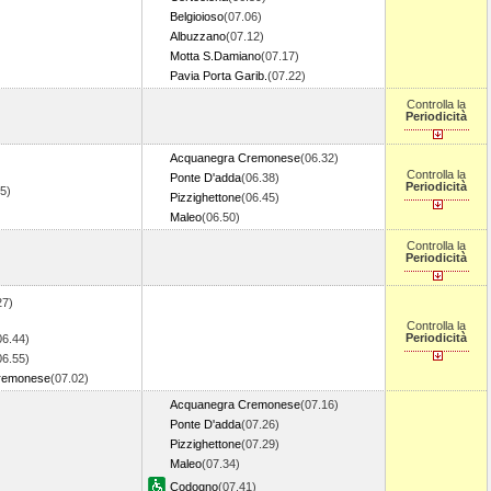
Belgioioso
(07.06)
Albuzzano
(07.12)
Motta S.Damiano
(07.17)
Pavia Porta Garib.
(07.22)
Controlla la
Periodicità
Acquanegra Cremonese
(06.32)
Controlla la
Ponte D'adda
(06.38)
Periodicità
15)
Pizzighettone
(06.45)
Maleo
(06.50)
Controlla la
Periodicità
27)
Controlla la
Periodicità
06.44)
06.55)
remonese
(07.02)
Acquanegra Cremonese
(07.16)
Ponte D'adda
(07.26)
Pizzighettone
(07.29)
Maleo
(07.34)
Codogno
(07.41)