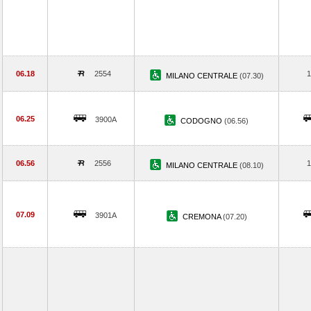
06.18
2554
1
MILANO CENTRALE
(07.30)
06.25
3900A
CODOGNO
(06.56)
06.56
2556
1
MILANO CENTRALE
(08.10)
07.09
3901A
CREMONA
(07.20)