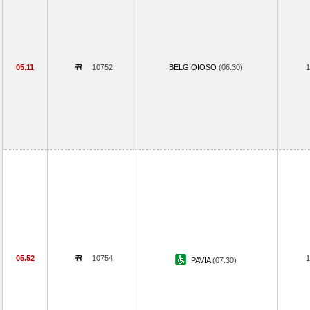
05.11
10752
BELGIOIOSO
(06.30)
1
05.52
10754
1
PAVIA
(07.30)