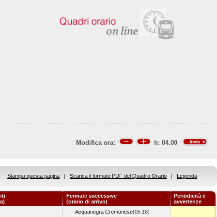
Modifica ora:
h:
04.00
Stampa questa pagina
|
Scarica il formato PDF del Quadro Orario
|
Legenda
ti
Fermate successive
Periodicità e
a)
(orario di arrivo)
avvertenze
Acquanegra Cremonese
(05.16)