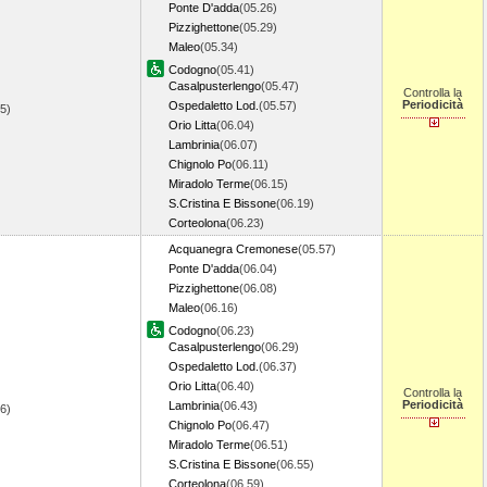
Ponte D'adda
(05.26)
Pizzighettone
(05.29)
Maleo
(05.34)
Codogno
(05.41)
Casalpusterlengo
(05.47)
Controlla la
Periodicità
Ospedaletto Lod.
(05.57)
05)
Orio Litta
(06.04)
Lambrinia
(06.07)
Chignolo Po
(06.11)
Miradolo Terme
(06.15)
S.Cristina E Bissone
(06.19)
Corteolona
(06.23)
Acquanegra Cremonese
(05.57)
Ponte D'adda
(06.04)
Pizzighettone
(06.08)
Maleo
(06.16)
Codogno
(06.23)
Casalpusterlengo
(06.29)
Ospedaletto Lod.
(06.37)
Orio Litta
(06.40)
Controlla la
Periodicità
Lambrinia
(06.43)
46)
Chignolo Po
(06.47)
Miradolo Terme
(06.51)
S.Cristina E Bissone
(06.55)
Corteolona
(06.59)