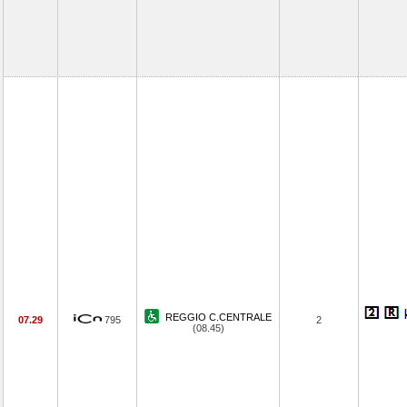
REGGIO C.CENTRALE
07.29
795
2
(08.45)