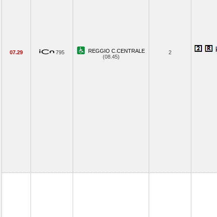
REGGIO C.CENTRALE
07.29
795
2
(08.45)