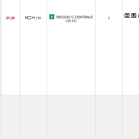
REGGIO C.CENTRALE
07.29
795
2
(08.45)