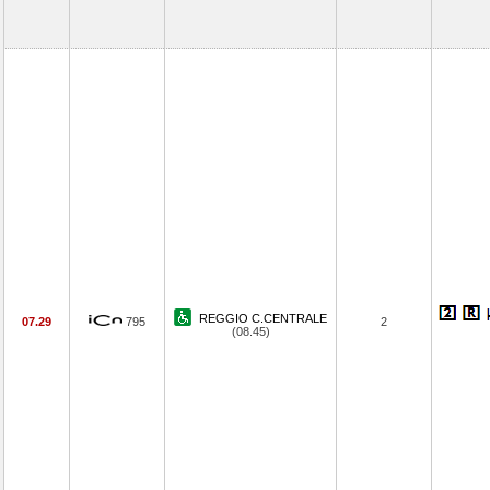
REGGIO C.CENTRALE
07.29
795
2
(08.45)