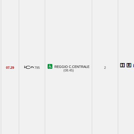
REGGIO C.CENTRALE
07.29
795
2
(08.45)