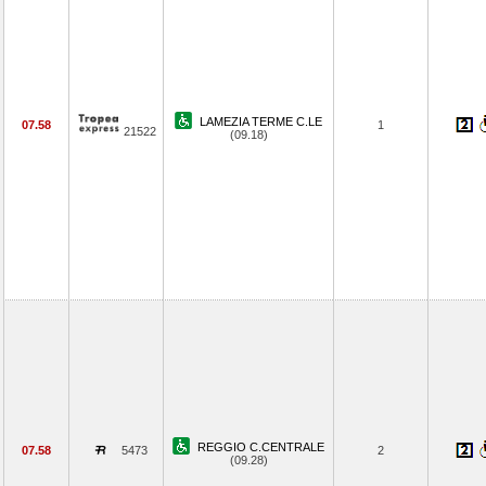
LAMEZIA TERME C.LE
07.58
1
21522
(09.18)
REGGIO C.CENTRALE
07.58
5473
2
(09.28)