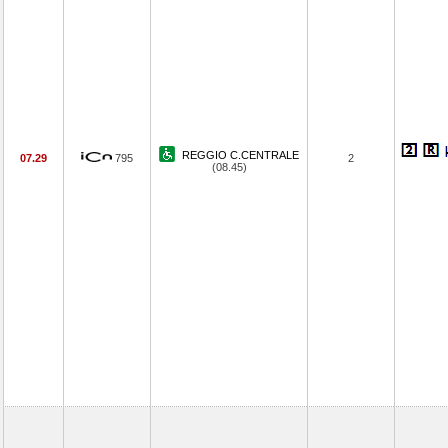
REGGIO C.CENTRALE
07.29
795
2
(08.45)