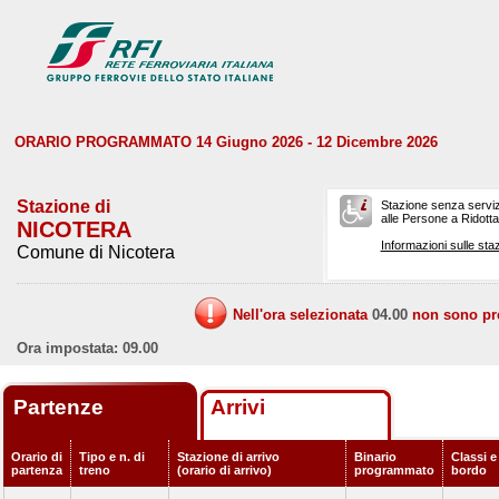
ORARIO PROGRAMMATO 14 Giugno 2026 - 12 Dicembre 2026
Stazione di
Stazione senza serviz
alle Persone a Ridotta 
NICOTERA
Informazioni sulle staz
Comune di Nicotera
Nell'ora selezionata
04.00
non sono prev
Ora impostata: 09.00
Partenze
Arrivi
Orario di
Tipo e n. di
Stazione di arrivo
Binario
Classi e
partenza
treno
(orario di arrivo)
programmato
bordo