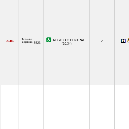
REGGIO C.CENTRALE
09.06
2
5523
(10.34)