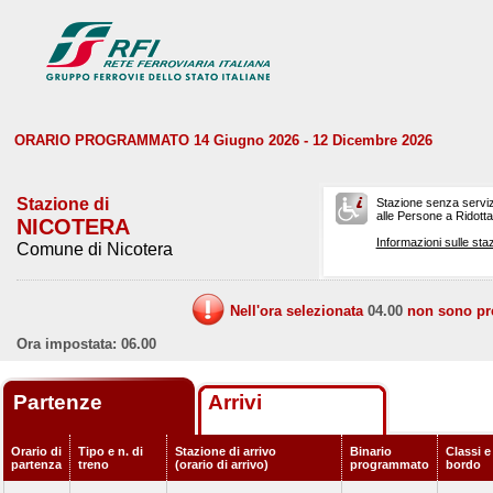
ORARIO PROGRAMMATO 14 Giugno 2026 - 12 Dicembre 2026
Stazione di
Stazione senza serviz
alle Persone a Ridotta 
NICOTERA
Informazioni sulle staz
Comune di Nicotera
Nell'ora selezionata
04.00
non sono prev
Ora impostata: 06.00
Partenze
Arrivi
Orario di
Tipo e n. di
Stazione di arrivo
Binario
Classi e
partenza
treno
(orario di arrivo)
programmato
bordo