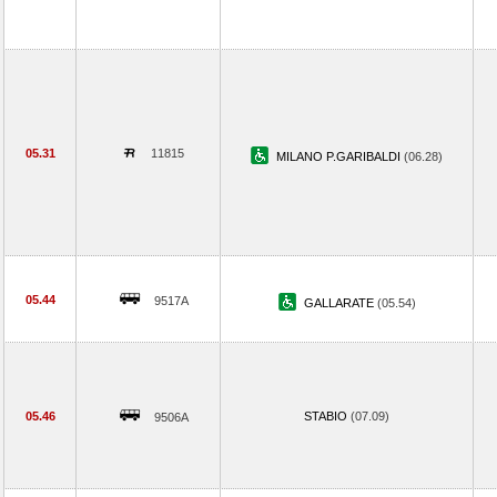
05.31
11815
MILANO P.GARIBALDI
(06.28)
05.44
9517A
GALLARATE
(05.54)
05.46
STABIO
(07.09)
9506A