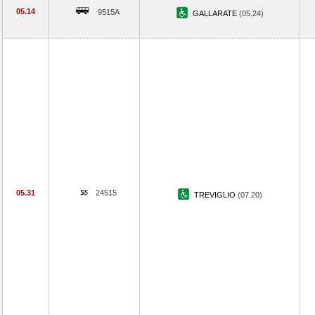
05.14
9515A
GALLARATE
(05.24)
05.31
24515
TREVIGLIO
(07.20)