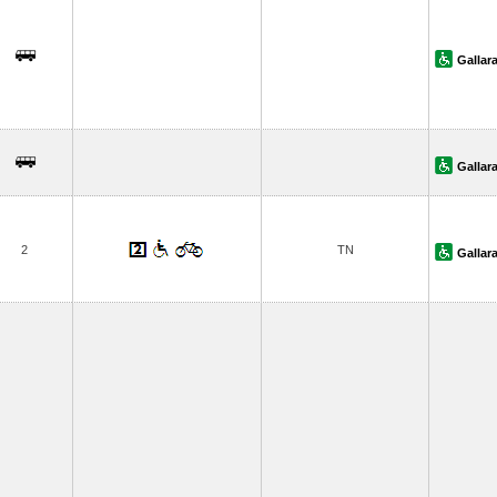
Gallar
Gallar
2
TN
Gallar