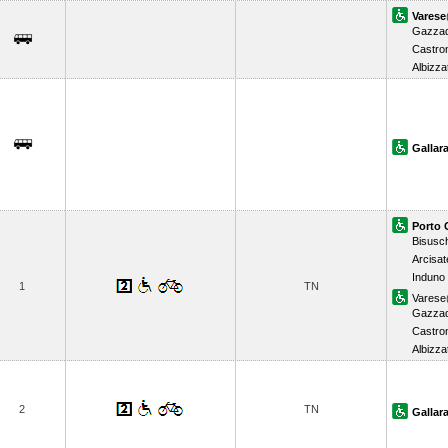
Varese
Gazzad
Castro
Albizza
Gallar
Porto 
Bisusch
Arcisat
Induno
1
TN
Varese
Gazzad
Castro
Albizza
2
TN
Gallar