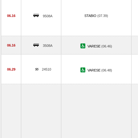
06.16
STABIO
(07.39)
9508A
06.16
3508A
VARESE
(06.46)
06.29
24510
VARESE
(06.48)