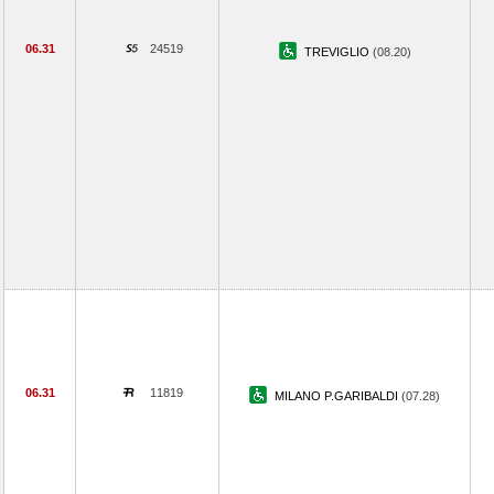
06.31
24519
TREVIGLIO
(08.20)
06.31
11819
MILANO P.GARIBALDI
(07.28)