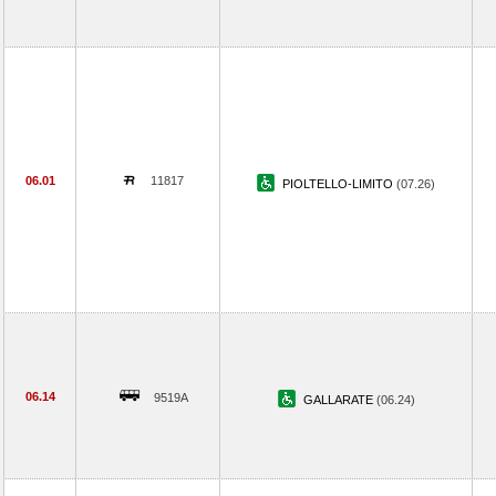
06.01
11817
PIOLTELLO-LIMITO
(07.26)
06.14
9519A
GALLARATE
(06.24)