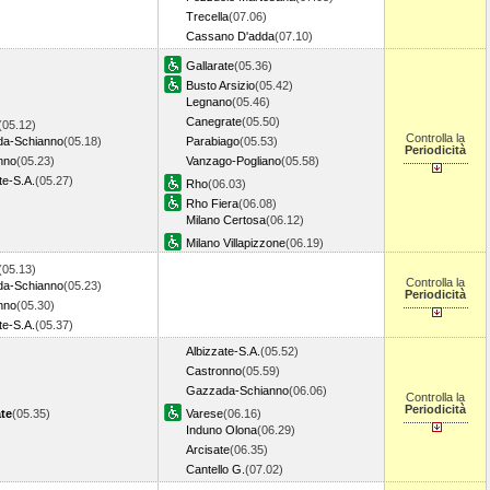
Trecella
(07.06)
Cassano D'adda
(07.10)
Gallarate
(05.36)
Busto Arsizio
(05.42)
Legnano
(05.46)
Canegrate
(05.50)
(05.12)
Controlla la
a-Schianno
(05.18)
Parabiago
(05.53)
Periodicità
nno
(05.23)
Vanzago-Pogliano
(05.58)
te-S.A.
(05.27)
Rho
(06.03)
Rho Fiera
(06.08)
Milano Certosa
(06.12)
Milano Villapizzone
(06.19)
(05.13)
Controlla la
a-Schianno
(05.23)
Periodicità
nno
(05.30)
te-S.A.
(05.37)
Albizzate-S.A.
(05.52)
Castronno
(05.59)
Gazzada-Schianno
(06.06)
Controlla la
Periodicità
ate
(05.35)
Varese
(06.16)
Induno Olona
(06.29)
Arcisate
(06.35)
Cantello G.
(07.02)