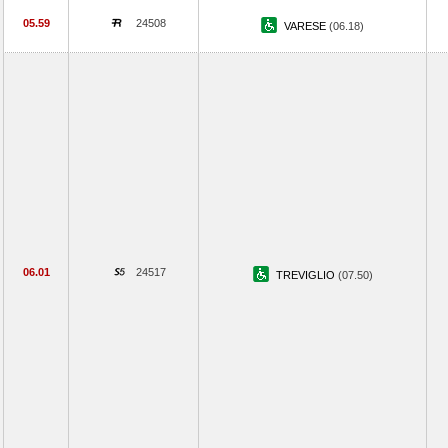
05.59
24508
VARESE
(06.18)
06.01
24517
TREVIGLIO
(07.50)