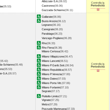
Albizzate-S.A.
(06.02)
Controlla la
Periodicità
Castronno
(06.06)
ate
(05.53)
Gazzada-Schianno
(06.11)
Gallarate
(06.06)
Busto Arsizio
(06.12)
Legnano
(06.16)
Canegrate
(06.20)
Parabiago
(06.23)
Vanzago-Pogliano
(06.28)
Rho
(06.33)
Rho Fiera
(06.38)
Milano Certosa
(06.42)
Milano Villapizzone
(06.47)
(05.42)
Milano Lancetti
(06.51)
Controlla la
a-Schianno
(05.48)
Milano P.Garib.Sott.
(06.54)
Periodicità
nno
(05.53)
Milano Repubblica
(06.57)
te-S.A.
(05.57)
Milano P.Venezia
(07.00)
Milano Dateo
(07.03)
Milano Porta Vitt.
(07.06)
Milano Forlanini
(07.10)
Segrate
(07.17)
Pioltello-Limito
(07.21)
Vignate
(07.25)
Melzo
(07.29)
Pozzuolo Martesana
(07.33)