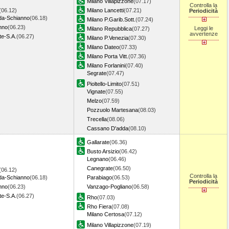
Milano Villapizzone
(07.17)
Controlla la
(06.12)
Milano Lancetti
(07.21)
Periodicità
a-Schianno
(06.18)
Milano P.Garib.Sott.
(07.24)
nno
(06.23)
Leggi le
Milano Repubblica
(07.27)
avvertenze
te-S.A.
(06.27)
Milano P.Venezia
(07.30)
Milano Dateo
(07.33)
Milano Porta Vitt.
(07.36)
Milano Forlanini
(07.40)
Segrate
(07.47)
Pioltello-Limito
(07.51)
Vignate
(07.55)
Melzo
(07.59)
Pozzuolo Martesana
(08.03)
Trecella
(08.06)
Cassano D'adda
(08.10)
Gallarate
(06.36)
Busto Arsizio
(06.42)
Legnano
(06.46)
Canegrate
(06.50)
(06.12)
Controlla la
a-Schianno
(06.18)
Parabiago
(06.53)
Periodicità
nno
(06.23)
Vanzago-Pogliano
(06.58)
te-S.A.
(06.27)
Rho
(07.03)
Rho Fiera
(07.08)
Milano Certosa
(07.12)
Milano Villapizzone
(07.19)