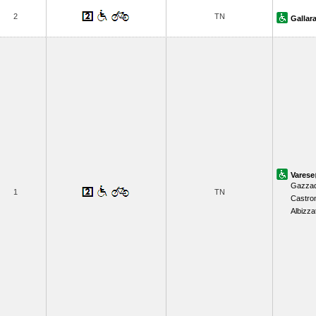
2
TN
Gallar
Varese
Gazzad
1
TN
Castro
Albizza