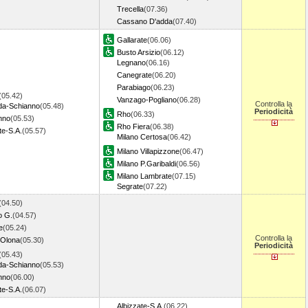
Trecella
(07.36)
Cassano D'adda
(07.40)
Gallarate
(06.06)
Busto Arsizio
(06.12)
Legnano
(06.16)
Canegrate
(06.20)
Parabiago
(06.23)
(05.42)
Vanzago-Pogliano
(06.28)
Controlla la
a-Schianno
(05.48)
Periodicità
Rho
(06.33)
nno
(05.53)
Rho Fiera
(06.38)
te-S.A.
(05.57)
Milano Certosa
(06.42)
Milano Villapizzone
(06.47)
Milano P.Garibaldi
(06.56)
Milano Lambrate
(07.15)
Segrate
(07.22)
(04.50)
o G.
(04.57)
e
(05.24)
Controlla la
 Olona
(05.30)
Periodicità
(05.43)
a-Schianno
(05.53)
nno
(06.00)
te-S.A.
(06.07)
Albizzate-S.A.
(06.22)