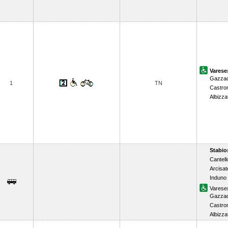
Varese
Gazzad
1
TN
Castro
Albizza
Stabio
Cantell
Arcisat
Induno
Varese
Gazzad
Castro
Albizza