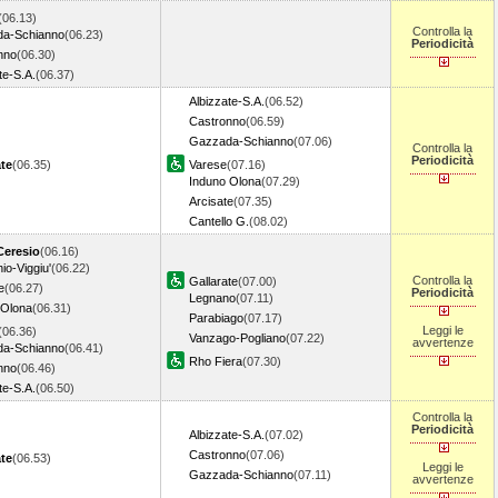
(06.13)
Controlla la
a-Schianno
(06.23)
Periodicità
nno
(06.30)
te-S.A.
(06.37)
Albizzate-S.A.
(06.52)
Castronno
(06.59)
Gazzada-Schianno
(07.06)
Controlla la
Periodicità
ate
(06.35)
Varese
(07.16)
Induno Olona
(07.29)
Arcisate
(07.35)
Cantello G.
(08.02)
Ceresio
(06.16)
io-Viggiu'
(06.22)
Controlla la
Gallarate
(07.00)
e
(06.27)
Periodicità
Legnano
(07.11)
 Olona
(06.31)
Parabiago
(07.17)
Leggi le
(06.36)
Vanzago-Pogliano
(07.22)
avvertenze
a-Schianno
(06.41)
Rho Fiera
(07.30)
nno
(06.46)
te-S.A.
(06.50)
Controlla la
Periodicità
Albizzate-S.A.
(07.02)
Castronno
(07.06)
ate
(06.53)
Leggi le
Gazzada-Schianno
(07.11)
avvertenze