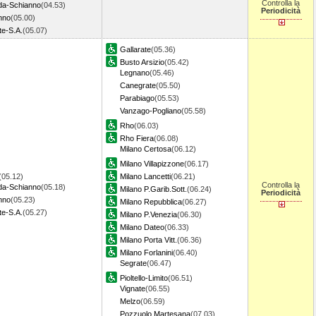
Controlla la
a-Schianno
(04.53)
Periodicità
nno
(05.00)
te-S.A.
(05.07)
Gallarate
(05.36)
Busto Arsizio
(05.42)
Legnano
(05.46)
Canegrate
(05.50)
Parabiago
(05.53)
Vanzago-Pogliano
(05.58)
Rho
(06.03)
Rho Fiera
(06.08)
Milano Certosa
(06.12)
Milano Villapizzone
(06.17)
(05.12)
Milano Lancetti
(06.21)
Controlla la
a-Schianno
(05.18)
Milano P.Garib.Sott.
(06.24)
Periodicità
nno
(05.23)
Milano Repubblica
(06.27)
te-S.A.
(05.27)
Milano P.Venezia
(06.30)
Milano Dateo
(06.33)
Milano Porta Vitt.
(06.36)
Milano Forlanini
(06.40)
Segrate
(06.47)
Pioltello-Limito
(06.51)
Vignate
(06.55)
Melzo
(06.59)
Pozzuolo Martesana
(07.03)