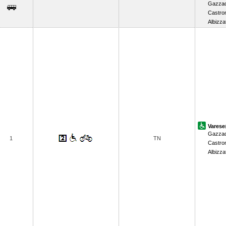
Gazzad
Castro
Albizza
Varese
Gazzad
1
TN
Castro
Albizza