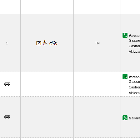
Varese
Gazzad
1
TN
Castro
Albizza
Varese
Gazzad
Castro
Albizza
Gallar