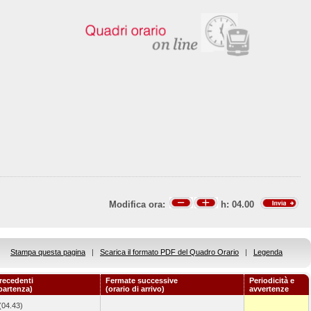
Modifica ora:
h:
04.00
Stampa questa pagina
|
Scarica il formato PDF del Quadro Orario
|
Legenda
recedenti
Fermate successive
Periodicità e
 partenza)
(orario di arrivo)
avvertenze
(04.43)