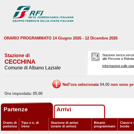
ORARIO PROGRAMMATO 14 Giugno 2026 - 12 Dicembre 2026
Stazione di
Stazione senza serviz
alle Persone a Ridotta 
CECCHINA
Informazioni sulle staz
Comune di Albano Laziale
Nell'ora selezionata
04.00
non sono prev
Ora impostata: 05.00
Partenze
Arrivi
Orario di
Tipo e n. di
Stazione di arrivo
Binario
Classi e 
partenza
treno
(orario di arrivo)
programmato
bordo