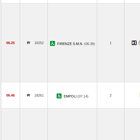
06.25
18252
1
FIRENZE S.M.N.
(06.39)
06.46
18261
2
EMPOLI
(07.14)