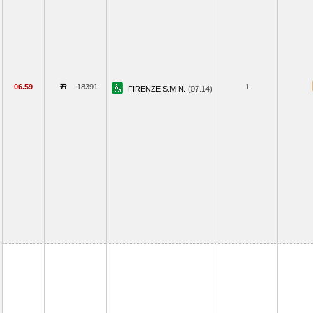
06.59
18391
1
FIRENZE S.M.N.
(07.14)