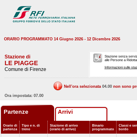
ORARIO PROGRAMMATO 14 Giugno 2026 - 12 Dicembre 2026
Stazione di
Stazione senza serviz
alle Persone a Ridotta 
LE PIAGGE
Informazioni sulle staz
Comune di Firenze
Nell'ora selezionata
04.00
non sono prev
Ora impostata: 07.00
Partenze
Arrivi
Orario di
Tipo e n. di
Stazione di arrivo
Binario
Classi e ser
partenza
treno
(orario di arrivo)
programmato
bordo