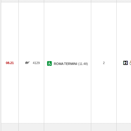
08.21
4129
2
ROMA TERMINI
(11.48)