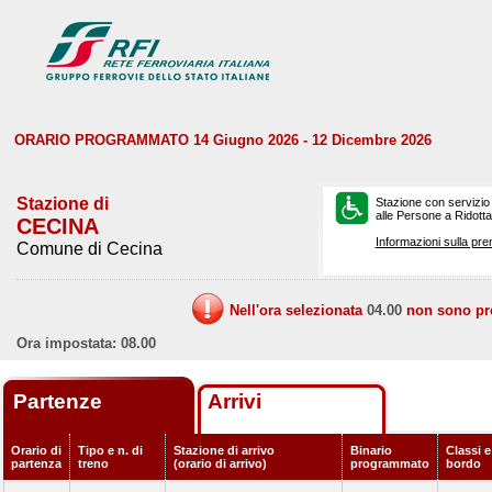
ORARIO PROGRAMMATO 14 Giugno 2026 - 12 Dicembre 2026
Stazione di
Stazione con servizio
alle Persone a Ridotta 
CECINA
Informazioni sulla pre
Comune di Cecina
Nell'ora selezionata
04.00
non sono prev
Ora impostata: 08.00
Partenze
Arrivi
Orario di
Tipo e n. di
Stazione di arrivo
Binario
Classi e
partenza
treno
(orario di arrivo)
programmato
bordo