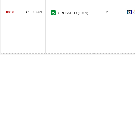
08.58
18269
2
GROSSETO
(10.09)