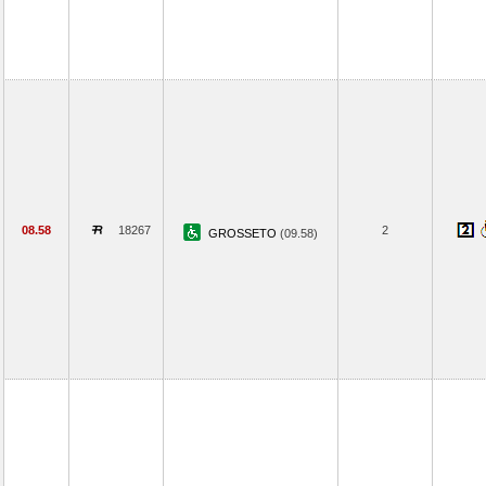
08.58
18267
2
GROSSETO
(09.58)