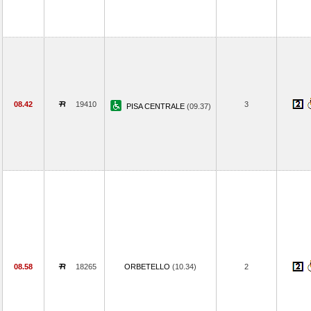
08.42
19410
3
PISA CENTRALE
(09.37)
08.58
18265
ORBETELLO
(10.34)
2