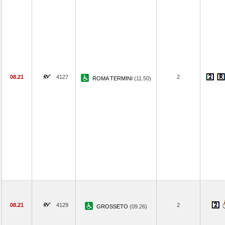
08.21
4127
2
ROMA TERMINI
(11.50)
08.21
4129
2
GROSSETO
(09.26)