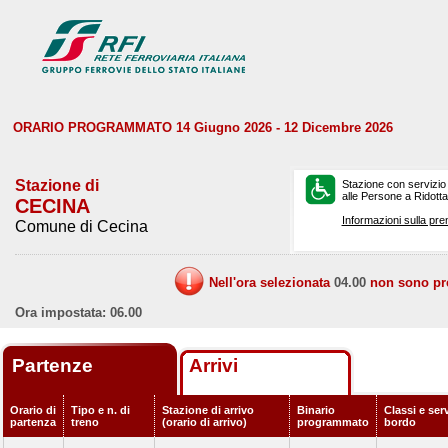
ORARIO PROGRAMMATO 14 Giugno 2026 - 12 Dicembre 2026
Stazione di
Stazione con servizio
alle Persone a Ridotta 
CECINA
Informazioni sulla pre
Comune di Cecina
Nell'ora selezionata
04.00
non sono prev
Ora impostata: 06.00
Partenze
Arrivi
Orario di
Tipo e n. di
Stazione di arrivo
Binario
Classi e serv
partenza
treno
(orario di arrivo)
programmato
bordo