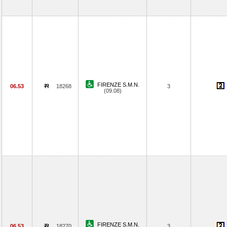
FIRENZE S.M.N.
06.53
18268
3
(09.08)
FIRENZE S.M.N.
06.53
18270
3