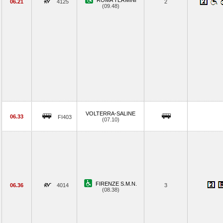
ROMA TERMINI
06.21
4125
2
(09.48)
VOLTERRA-SALINE
06.33
FI403
(07.10)
FIRENZE S.M.N.
06.36
4014
3
(08.38)