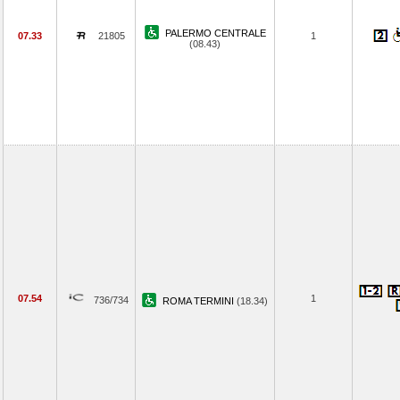
PALERMO CENTRALE
07.33
21805
1
(08.43)
07.54
1
736/734
ROMA TERMINI
(18.34)