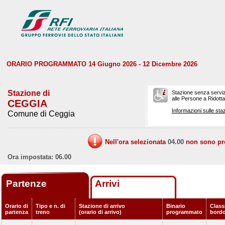
ORARIO PROGRAMMATO 14 Giugno 2026 - 12 Dicembre 2026
Stazione di
Stazione senza serviz
alle Persone a Ridotta 
CEGGIA
Informazioni sulle staz
Comune di Ceggia
Nell'ora selezionata
04.00
non sono prev
Ora impostata: 06.00
Partenze
Arrivi
Orario di
Tipo e n. di
Stazione di arrivo
Binario
Classi
partenza
treno
(orario di arrivo)
programmato
bord