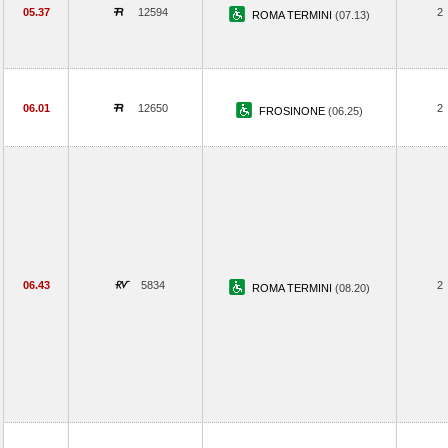
05.37
12594
2
ROMA TERMINI
(07.13)
06.01
12650
2
FROSINONE
(06.25)
06.43
5834
2
ROMA TERMINI
(08.20)