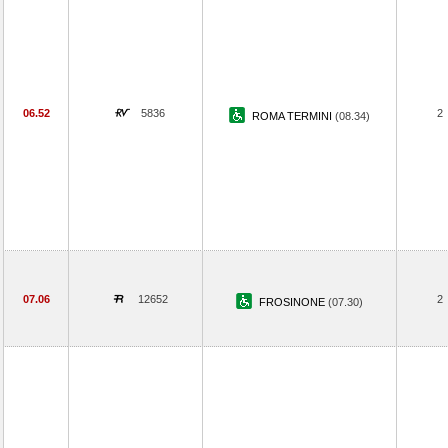
06.52
5836
2
ROMA TERMINI
(08.34)
07.06
12652
2
FROSINONE
(07.30)