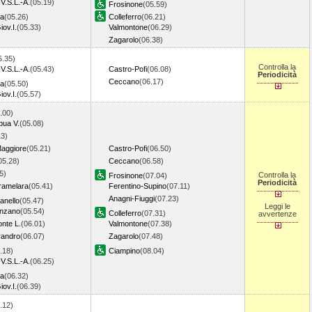
V.S.L.-A.
(05.19)
Frosinone
(05.59)
a
(05.26)
Colleferro
(06.21)
iov.I.
(05.33)
Valmontone
(06.29)
Zagarolo
(06.38)
5.35)
Controlla la
V.S.L.-A.
(05.43)
Castro-Pofi
(06.08)
Periodicità
Ceccano
(06.17)
a
(05.50)
iov.I.
(05.57)
.00)
pua V.
(05.08)
13)
Maggiore
(05.21)
Castro-Pofi
(06.50)
05.28)
Ceccano
(06.58)
5)
Controlla la
Frosinone
(07.04)
Periodicità
tramelara
(05.41)
Ferentino-Supino
(07.11)
Anagni-Fiuggi
(07.23)
anello
(05.47)
Leggi le
enzano
(05.54)
Colleferro
(07.31)
avvertenze
nte L.
(06.01)
Valmontone
(07.38)
vandro
(06.07)
Zagarolo
(07.48)
.18)
Ciampino
(08.04)
V.S.L.-A.
(06.25)
a
(06.32)
iov.I.
(06.39)
.12)