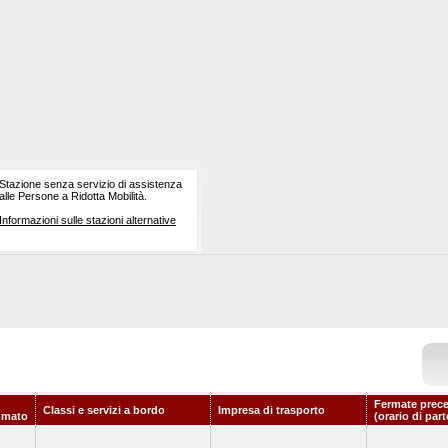
Stazione senza servizio di assistenza
alle Persone a Ridotta Mobilità.
Informazioni sulle stazioni alternative
Fermate prece
Classi e servizi a bordo
Impresa di trasporto
mmato
(orario di par