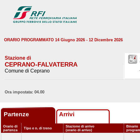
ORARIO PROGRAMMATO 14 Giugno 2026 - 12 Dicembre 2026
Stazione di
CEPRANO-FALVATERRA
Comune di Ceprano
Ora impostata: 04.00
Partenze
Arrivi
Orario di
Stazione di arrivo
Binario
Tipo e n. di treno
partenza
(orario di arrivo)
progra