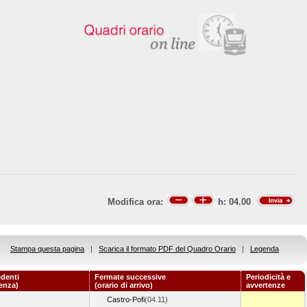
Modifica ora:
h:
04.00
Stampa questa pagina
|
Scarica il formato PDF del Quadro Orario
|
Legenda
denti
Fermate successive
Periodicità e
tenza)
(orario di arrivo)
avvertenze
Castro-Pofi
(04.11)