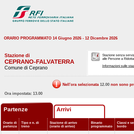
ORARIO PROGRAMMATO 14 Giugno 2026 - 12 Dicembre 2026
Stazione di
Stazione senza serviz
alle Persone a Ridotta 
CEPRANO-FALVATERRA
Informazioni sulle staz
Comune di Ceprano
Nell'ora selezionata
12.00
non sono prev
Ora impostata: 13.00
Partenze
Arrivi
Orario di
Tipo e n. di
Stazione di arrivo
Binario
Classi e se
partenza
treno
(orario di arrivo)
programmato
bordo