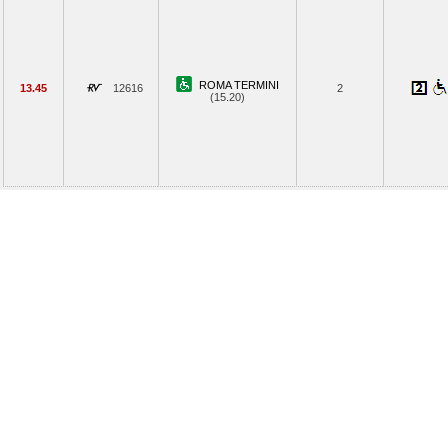
ROMA TERMINI
13.45
12616
2
(15.20)