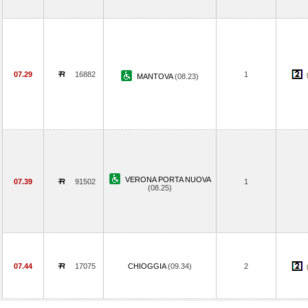
07.29
16882
1
MANTOVA
(08.23)
VERONA PORTA NUOVA
07.39
91502
1
(08.25)
07.44
17075
CHIOGGIA
(09.34)
2