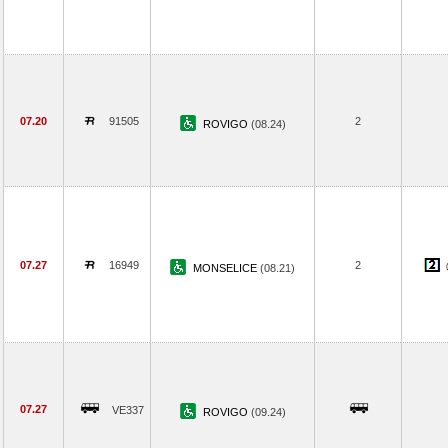
07.20
91505
2
ROVIGO
(08.24)
07.27
16949
2
MONSELICE
(08.21)
07.27
VE337
ROVIGO
(09.24)