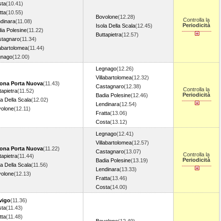
sta
(10.41)
tta
(10.55)
Bovolone
(12.28)
Controlla la
dinara
(11.08)
Periodicità
Isola Della Scala
(12.45)
ia Polesine
(11.22)
Buttapietra
(12.57)
stagnaro
(11.34)
labartolomea
(11.44)
gnago
(12.00)
Legnago
(12.26)
Villabartolomea
(12.32)
rona Porta Nuova
(11.43)
Castagnaro
(12.38)
Controlla la
tapietra
(11.52)
Periodicità
Badia Polesine
(12.46)
la Della Scala
(12.02)
Lendinara
(12.54)
olone
(12.11)
Fratta
(13.06)
Costa
(13.12)
Legnago
(12.41)
Villabartolomea
(12.57)
rona Porta Nuova
(11.22)
Castagnaro
(13.07)
Controlla la
tapietra
(11.44)
Periodicità
Badia Polesine
(13.19)
la Della Scala
(11.56)
Lendinara
(13.33)
olone
(12.13)
Fratta
(13.46)
Costa
(14.00)
vigo
(11.36)
sta
(11.43)
tta
(11.48)