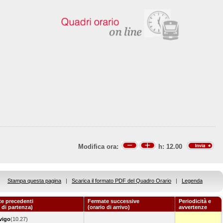
Modifica ora:
h:
12.00
Stampa questa pagina
|
Scarica il formato PDF del Quadro Orario
|
Legenda
e precedenti
Fermate successive
Periodicità e
o di partenza)
(orario di arrivo)
avvertenze
vigo
(10.27)