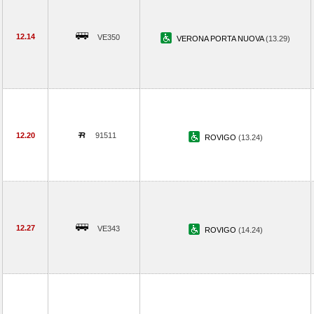
12.14
VE350
VERONA PORTA NUOVA
(13.29)
12.20
91511
ROVIGO
(13.24)
12.27
VE343
ROVIGO
(14.24)