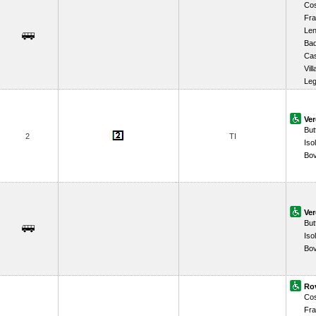
Co
Fra
Len
Bad
Ca
Vil
Le
Ve
But
2
TI
Iso
Bov
Ve
But
Iso
Bov
Ro
Co
Fra