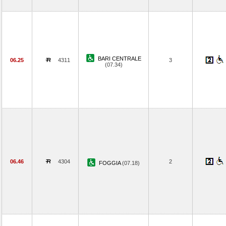
BARI CENTRALE
06.25
4311
3
(07.34)
06.46
4304
2
FOGGIA
(07.18)