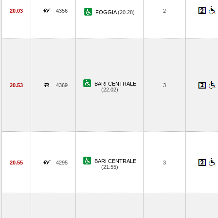
20.03
4356
2
FOGGIA
(20.28)
BARI CENTRALE
20.53
4369
3
(22.02)
BARI CENTRALE
20.55
4295
3
(21.55)