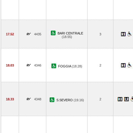
BARI CENTRALE
17.52
4435
3
(18.55)
18.03
4346
2
FOGGIA
(18.28)
18.33
4348
2
S.SEVERO
(19.16)