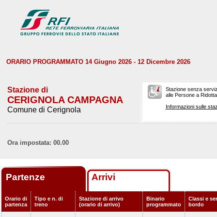
ORARIO PROGRAMMATO 14 Giugno 2026 - 12 Dicembre 2026
Stazione di
Stazione senza serviz
alle Persone a Ridotta 
CERIGNOLA CAMPAGNA
Informazioni sulle staz
Comune di Cerignola
Ora impostata: 00.00
Partenze
Arrivi
Orario di
Tipo e n. di
Stazione di arrivo
Binario
Classi e ser
partenza
treno
(orario di arrivo)
programmato
bordo