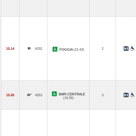
15.14
4332
2
FOGGIA
(15.43)
BARI CENTRALE
15.55
4353
3
(16.55)