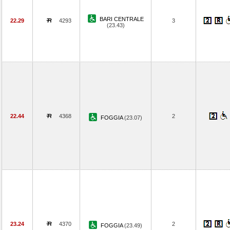
BARI CENTRALE
22.29
4293
3
(23.43)
22.44
4368
2
FOGGIA
(23.07)
23.24
4370
2
FOGGIA
(23.49)