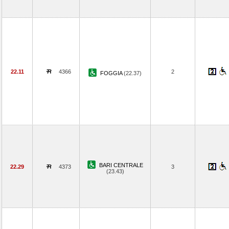
22.11
4366
2
FOGGIA
(22.37)
BARI CENTRALE
22.29
4373
3
(23.43)