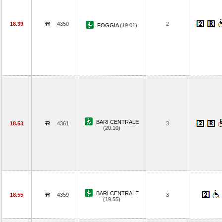
18.39
4350
2
FOGGIA
(19.01)
BARI CENTRALE
18.53
4361
3
(20.10)
BARI CENTRALE
18.55
4359
3
(19.55)