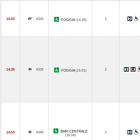
14.03
4326
2
FOGGIA
(14.28)
14.35
4328
2
FOGGIA
(15.01)
BARI CENTRALE
14.53
4349
3
(16.04)