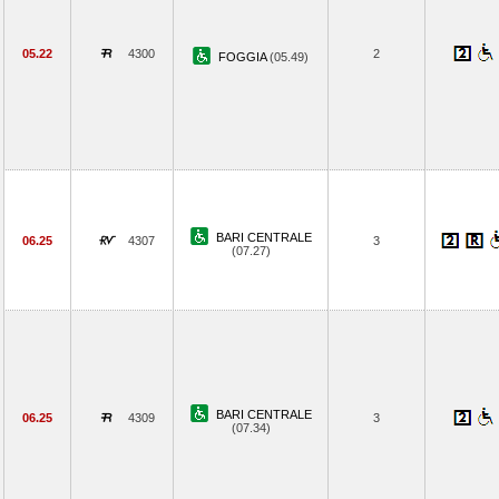
05.22
4300
2
FOGGIA
(05.49)
BARI CENTRALE
06.25
4307
3
(07.27)
BARI CENTRALE
06.25
4309
3
(07.34)