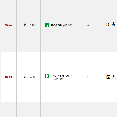
01.10
4384
2
FOGGIA
(01.37)
BARI CENTRALE
04.24
4303
3
(05.37)