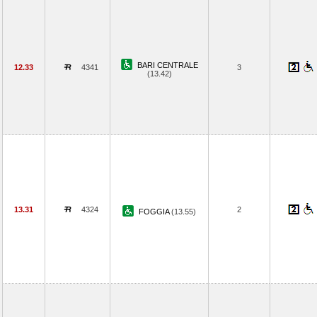
BARI CENTRALE
12.33
4341
3
(13.42)
13.31
4324
2
FOGGIA
(13.55)