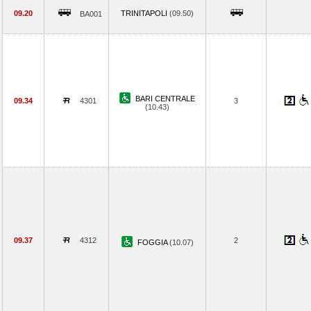
09.20
TRINITAPOLI
(09.50)
BA001
BARI CENTRALE
09.34
4301
3
(10.43)
09.37
4312
2
FOGGIA
(10.07)