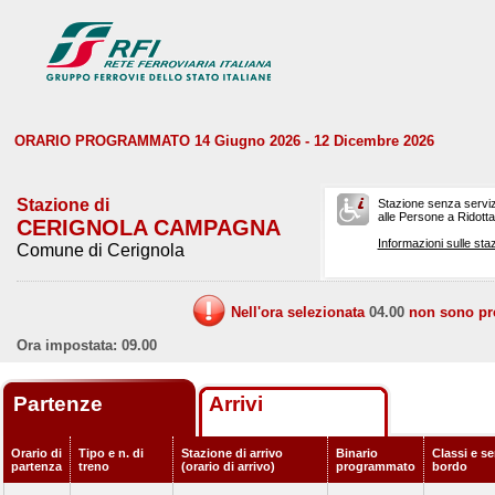
ORARIO PROGRAMMATO 14 Giugno 2026 - 12 Dicembre 2026
Stazione di
Stazione senza serviz
alle Persone a Ridotta 
CERIGNOLA CAMPAGNA
Informazioni sulle staz
Comune di Cerignola
Nell'ora selezionata
04.00
non sono prev
Ora impostata: 09.00
Partenze
Arrivi
Orario di
Tipo e n. di
Stazione di arrivo
Binario
Classi e se
partenza
treno
(orario di arrivo)
programmato
bordo