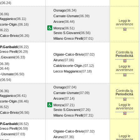
o
(06.24)
Osnago
(06.34)
06.06)
Carnate-Usmate
(06.39)
Maggianico
(06.11)
Leggi le
Arcore
(06.44)
avvertenze
corte-Olgin.
(06.16)
Monza
(06.51)
06.22)
Sesto S.Giovanni
(06.56)
-Calco-Brivio
(06.26)
Milano Greco Pirelli
(07.01)
P.Garibaldi
(06.22)
reco Pirelli
(06.29)
Controlla la
Olgiate-Calco-Brivio
(07.02)
Periodicità
.Giovanni
(06.33)
Airuno
(07.06)
06.38)
Calolziocorte-Olgin.
(07.12)
Leggi le
06.44)
avvertenze
Lecco Maggianico
(07.18)
e-Usmate
(06.50)
o
(06.54)
Osnago
(07.04)
Controlla la
06.36)
Carnate-Usmate
(07.09)
Periodicità
Maggianico
(06.41)
Arcore
(07.14)
corte-Olgin.
(06.46)
Leggi le
Monza
(07.21)
06.52)
avvertenze
Sesto S.Giovanni
(07.26)
-Calco-Brivio
(06.56)
Milano Greco Pirelli
(07.31)
P.Garibaldi
(06.52)
reco Pirelli
(06.59)
Olgiate-Calco-Brivio
(07.32)
.Giovanni
(07.03)
Leggi le
Airuno
(07.36)
avvertenze