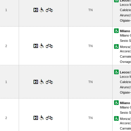
Lecco
(
Lecco 
1
TN
Calolzio
Airuno
(
Olgiate
Milano 
Milano G
Sesto S
2
TN
Monza
(
Arcore
(
Carnat
Osnag
Lecco
(
Lecco 
1
TN
Calolzio
Airuno
(
Olgiate
Milano 
Milano G
Sesto S
2
TN
Monza
(
Arcore
(
Carnat