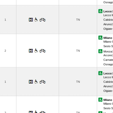
Osnag
Lecco
(
Lecco 
1
TN
Calolzio
Airuno
(
Olgiate
Milano 
Milano G
Sesto S
2
TN
Monza
(
Arcore
(
Carnat
Osnag
Lecco
(
Lecco 
1
TN
Calolzio
Airuno
(
Olgiate
Milano 
Milano G
Sesto S
2
TN