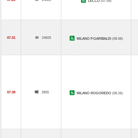
LECCO
(07.54)
07.31
24825
MILANO P.GARIBALDI
(08.08)
07.39
2855
MILANO ROGOREDO
(08.26)