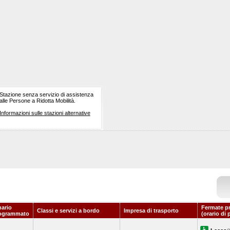
Stazione senza servizio di assistenza
alle Persone a Ridotta Mobilità.
Informazioni sulle stazioni alternative
nario
Fermate p
Classi e servizi a bordo
Impresa di trasporto
ogrammato
(orario di 