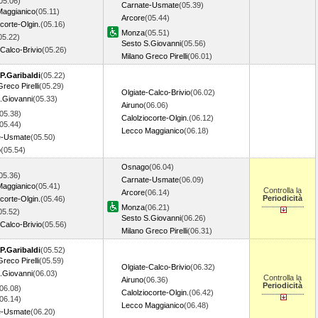
05.06)
Carnate-Usmate
(05.39)
Maggianico
(05.11)
Arcore
(05.44)
corte-Olgin.
(05.16)
Monza
(05.51)
05.22)
Sesto S.Giovanni
(05.56)
-Calco-Brivio
(05.26)
Milano Greco Pirelli
(06.01)
P.Garibaldi
(05.22)
reco Pirelli
(05.29)
Olgiate-Calco-Brivio
(06.02)
.Giovanni
(05.33)
Airuno
(06.06)
05.38)
Calolziocorte-Olgin.
(06.12)
05.44)
Lecco Maggianico
(06.18)
e-Usmate
(05.50)
o
(05.54)
Osnago
(06.04)
05.36)
Carnate-Usmate
(06.09)
Maggianico
(05.41)
Controlla la
Arcore
(06.14)
Periodicità
corte-Olgin.
(05.46)
Monza
(06.21)
05.52)
Sesto S.Giovanni
(06.26)
-Calco-Brivio
(05.56)
Milano Greco Pirelli
(06.31)
P.Garibaldi
(05.52)
reco Pirelli
(05.59)
Olgiate-Calco-Brivio
(06.32)
.Giovanni
(06.03)
Controlla la
Airuno
(06.36)
Periodicità
06.08)
Calolziocorte-Olgin.
(06.42)
06.14)
Lecco Maggianico
(06.48)
e-Usmate
(06.20)