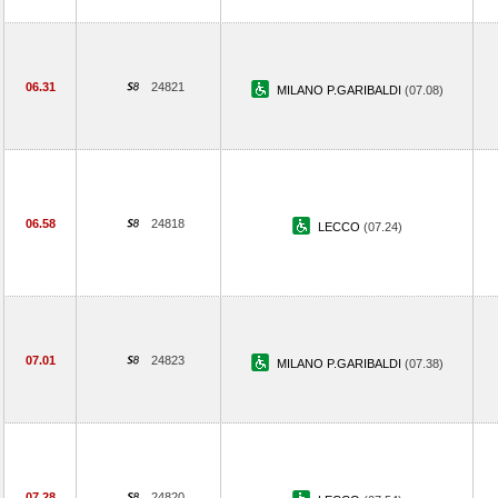
06.31
24821
MILANO P.GARIBALDI
(07.08)
06.58
24818
LECCO
(07.24)
07.01
24823
MILANO P.GARIBALDI
(07.38)
07.28
24820