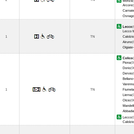
Monza
(
Arcore
(
Carnat
Osnag
Lecco
(
Lecco 
1
TN
Calolzio
Airuno
(
Olgiate
Colico
Piona
(0
Dorio
(0
Dervio
(
Bellano
Varenn
1
TN
Fiumela
Lierna
(
Olcio
(0
Mandell
Abbadia
Lecco
(
Calolzio