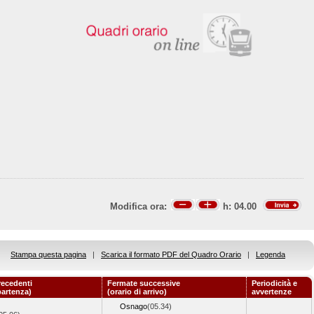
Modifica ora:
h:
04.00
Stampa questa pagina
|
Scarica il formato PDF del Quadro Orario
|
Legenda
recedenti
Fermate successive
Periodicità e
partenza)
(orario di arrivo)
avvertenze
Osnago
(05.34)