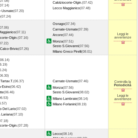
07.08)
Calolziocorte-Olgin.
(07.42)
07.14)
Lecco Maggianico
(07.48)
e-Usmate
(07.20)
o
(07.24)
Osnago
(07.34)
07.06)
Carnate-Usmate
(07.39)
Maggianico
(07.11)
Leggi le
Arcore
(07.44)
avvertenze
corte-Olgin.
(07.16)
Monza
(07.51)
07.22)
Sesto S.Giovanni
(07.56)
-Calco-Brivio
(07.26)
Milano Greco Pirelli
(08.01)
(06.14)
6.19)
6.24)
06.30)
-Tartav.T.
(06.37)
Carnate-Usmate
(07.46)
Controlla la
Periodicità
a-Esino
(06.42)
Monza
(07.56)
tte
(06.46)
Sesto S.Giovanni
(08.02)
Leggi le
06.53)
Milano Lambrate
(08.14)
avvertenze
6.57)
Milano Forlanini
(08.19)
o Del Lario
(07.02)
 Lariana
(07.10)
07.18)
corte-Olgin.
(07.28)
Lecco
(08.14)