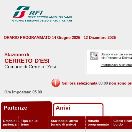
ORARIO PROGRAMMATO 14 Giugno 2026 - 12 Dicembre 2026
Stazione di
Stazione senza serviz
alle Persone a Ridotta 
CERRETO D'ESI
Informazioni sulle staz
Comune di Cerreto D'esi
Nell'ora selezionata
00.00
non sono prev
Ora impostata: 05.00
Partenze
Arrivi
Orario di
Tipo e n. di
Stazione di arrivo
Binario
Classi e serv
partenza
treno
(orario di arrivo)
programmato
bordo