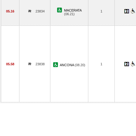
MACERATA
05.16
23834
1
(06.21)
05.58
23838
1
ANCONA
(08.20)