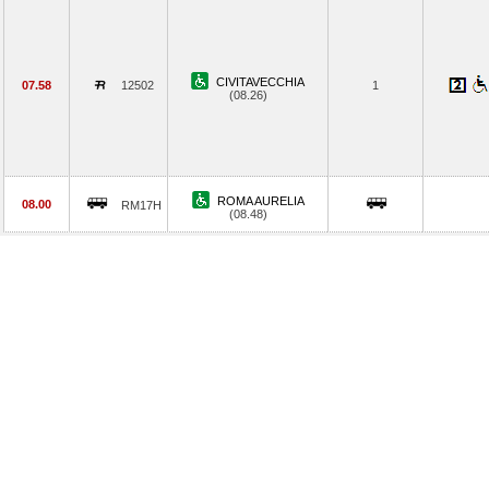
CIVITAVECCHIA
07.58
12502
1
(08.26)
ROMA AURELIA
08.00
RM17H
(08.48)