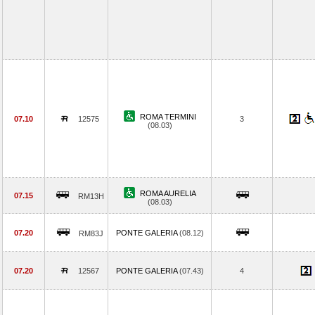
ROMA TERMINI
07.10
12575
3
(08.03)
ROMA AURELIA
07.15
RM13H
(08.03)
07.20
PONTE GALERIA
(08.12)
RM83J
07.20
12567
PONTE GALERIA
(07.43)
4