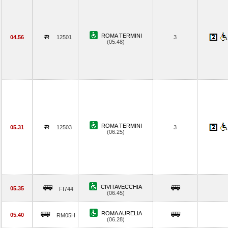
ROMA TERMINI
04.56
12501
3
(05.48)
ROMA TERMINI
05.31
12503
3
(06.25)
CIVITAVECCHIA
05.35
FI744
(06.45)
ROMA AURELIA
05.40
RM05H
(06.28)