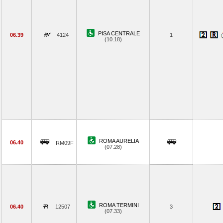
PISA CENTRALE
06.39
4124
1
(10.18)
ROMA AURELIA
06.40
RM09F
(07.28)
ROMA TERMINI
06.40
12507
3
(07.33)