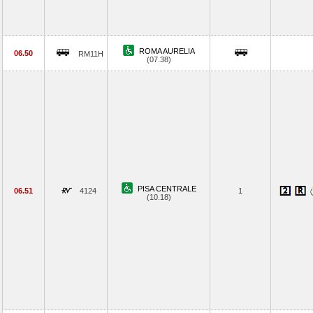
ROMA AURELIA
06.50
RM11H
(07.38)
PISA CENTRALE
06.51
4124
1
(10.18)