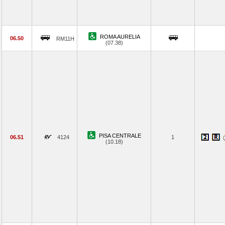
ROMA AURELIA
06.50
RM11H
(07.38)
PISA CENTRALE
06.51
4124
1
(10.18)