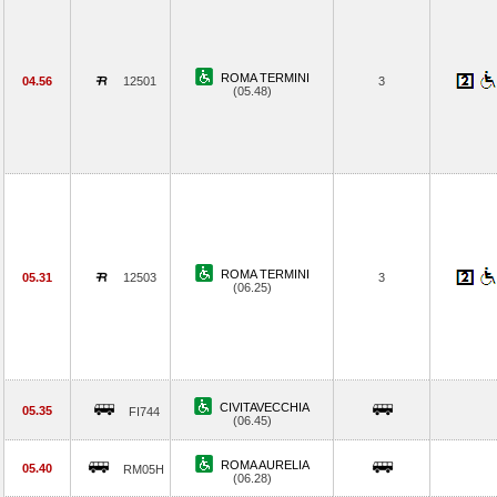
ROMA TERMINI
04.56
12501
3
(05.48)
ROMA TERMINI
05.31
12503
3
(06.25)
CIVITAVECCHIA
05.35
FI744
(06.45)
ROMA AURELIA
05.40
RM05H
(06.28)