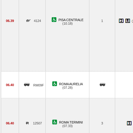
PISA CENTRALE
06.39
4124
1
(10.18)
ROMA AURELIA
06.40
RM09F
(07.28)
ROMA TERMINI
06.40
12507
3
(07.33)