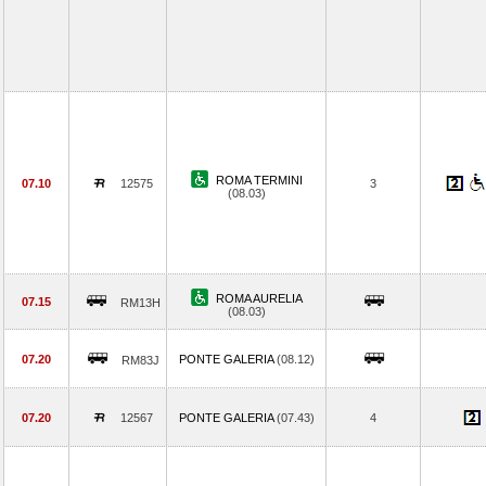
ROMA TERMINI
07.10
12575
3
(08.03)
ROMA AURELIA
07.15
RM13H
(08.03)
07.20
PONTE GALERIA
(08.12)
RM83J
07.20
12567
PONTE GALERIA
(07.43)
4