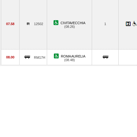
CIVITAVECCHIA
07.58
12502
1
(08.26)
ROMA AURELIA
08.00
RM17H
(08.48)