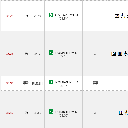
CIVITAVECCHIA
08.25
12578
1
(08.54)
ROMA TERMINI
08.26
12517
3
(09.18)
ROMA AURELIA
08.30
RM21H
(09.18)
ROMA TERMINI
08.42
12535
3
(09.33)