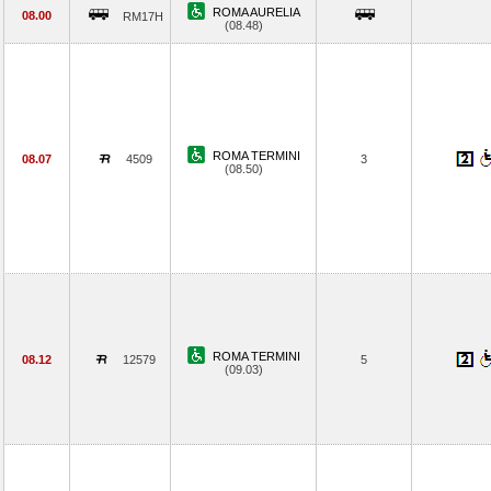
ROMA AURELIA
08.00
RM17H
(08.48)
ROMA TERMINI
08.07
4509
3
(08.50)
ROMA TERMINI
08.12
12579
5
(09.03)