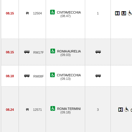
CIVITAVECCHIA
08.15
12504
1
(08.47)
ROMA AURELIA
08.15
RM17F
(09.03)
CIVITAVECCHIA
08.18
RM08F
(09.13)
ROMA TERMINI
08.24
12571
3
(09.18)