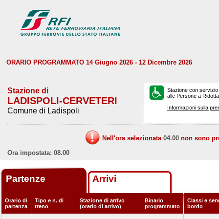
ORARIO PROGRAMMATO 14 Giugno 2026 - 12 Dicembre 2026
Stazione di
Stazione con servizio
alle Persone a Ridotta 
LADISPOLI-CERVETERI
Informazioni sulla pre
Comune di Ladispoli
Nell'ora selezionata
04.00
non sono prev
Ora impostata: 08.00
Partenze
Arrivi
Orario di
Tipo e n. di
Stazione di arrivo
Binario
Classi e serv
partenza
treno
(orario di arrivo)
programmato
bordo