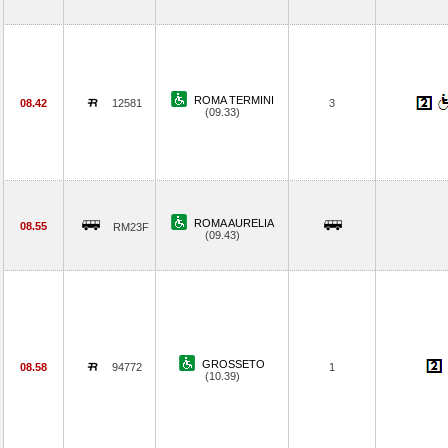
ROMA TERMINI
08.42
12581
3
(09.33)
ROMA AURELIA
08.55
RM23F
(09.43)
GROSSETO
08.58
94772
1
(10.39)