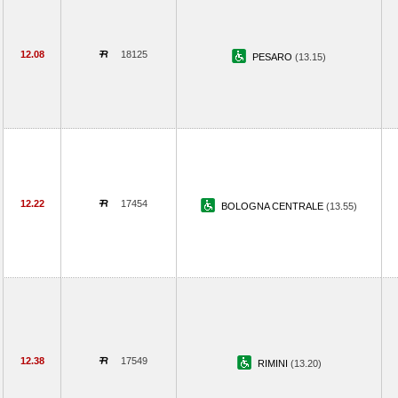
12.08
18125
PESARO
(13.15)
12.22
17454
BOLOGNA CENTRALE
(13.55)
12.38
17549
RIMINI
(13.20)