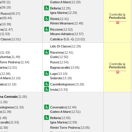
a
(09.11)
Gatteo A Mare
(12.20)
a
(09.19)
Bellaria
(12.25)
Igea Marina
(12.29)
 Rusco
(09.27)
Controlla la
Periodicità
de
(09.44)
Rimini
(12.41)
Rimini Miramare
(12.48)
a
(10.39)
na
(11.47)
Riccione
(12.52)
(11.53)
Misano Adriatico
(12.57)
i Classe
(12.01)
Cattolica-S.G.-G.
(13.02)
Lido Di Classe
(12.29)
(11.43)
Ravenna
(12.41)
 Viserba
(11.49)
Godo
(12.50)
 Torre Pedrera
(11.54)
Russi
(12.54)
Controlla la
Periodicità
arina
(12.01)
Bagnacavallo
(13.05)
a
(12.06)
Lugo
(13.10)
 A Mare
(12.10)
Solarolo
(13.18)
tico
(12.16)
Castelbolognese
(13.26)
Imola
(13.33)
na Centrale
(11.05)
11.26)
bolognese
(11.33)
Cesenatico
(12.44)
lo
(11.39)
Gatteo A Mare
(12.51)
1.48)
Bellaria
(12.55)
avallo
(11.53)
Igea Marina
(12.59)
11.58)
Rimini Torre Pedrera
(13.05)