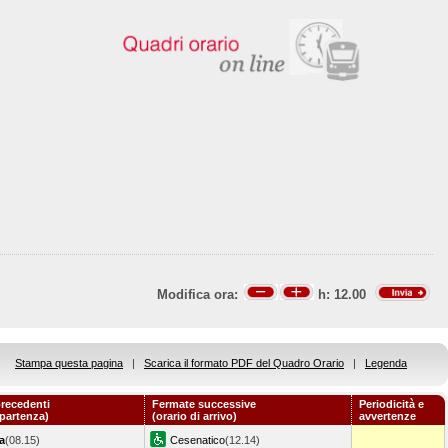
Modifica ora:
h:
12.00
Stampa questa pagina
|
Scarica il formato PDF del Quadro Orario
|
Legenda
recedenti
Fermate successive
Periodicità e
 partenza)
(orario di arrivo)
avvertenze
a
(08.15)
Cesenatico
(12.14)