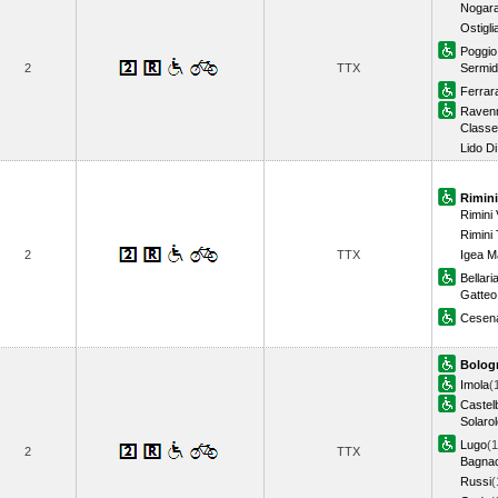
Nogar
Ostigli
Poggio
2
TTX
Sermi
Ferrar
Raven
Classe
Lido D
Rimini
Rimini
Rimini
2
TTX
Igea M
Bellari
Gatteo
Cesena
Bolog
Imola
(
Castel
Solaro
Lugo
(1
2
TTX
Bagnac
Russi
(