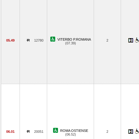
VITERBO P.ROMANA
05.49
12780
2
(07.39)
ROMA OSTIENSE
06.01
20051
2
(06.52)