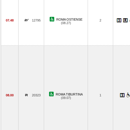
ROMA OSTIENSE
07.48
12795
2
(08.27)
ROMA TIBURTINA
08.00
20323
1
(09.07)