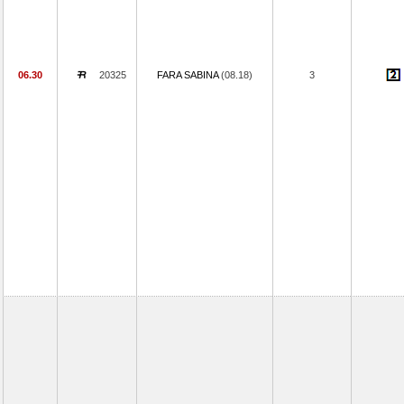
06.30
20325
FARA SABINA
(08.18)
3