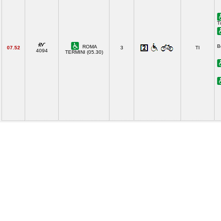
T
B
ROMA
07.52
3
TI
4094
TERMINI (05.30)