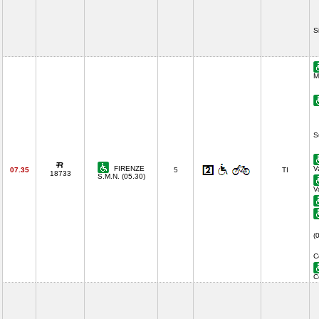
S
M
S
FIRENZE
V
07.35
5
TI
18733
S.M.N. (05.30)
V
(
C
C