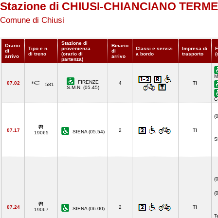
Stazione di CHIUSI-CHIANCIANO TERME
Comune di Chiusi
Stazione di
Orario
Binario
Tipo e n.
provenienza
Classi e servizi
Impresa di
F
di
di
di treno
(orario di
a bordo
trasporto
(
arrivo
arrivo
partenza)
M
FIRENZE
07.02
4
TI
581
S.M.N. (05.45)
C
(
07.17
2
TI
SIENA (05.54)
19065
S
(
(
07.24
2
TI
SIENA (06.00)
19067
T