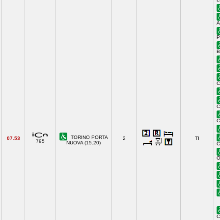
A
P
B
C
C
C
TORINO PORTA
07.53
2
TI
795
NUOVA (15.20)
C
O
C