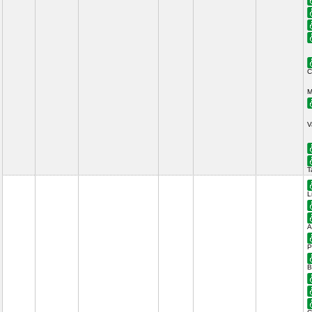
C
M
V
T
L
A
P
B