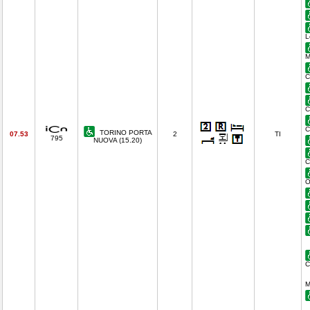
L
M
C
C
C
TORINO PORTA
07.53
2
TI
795
NUOVA (15.20)
C
O
C
M