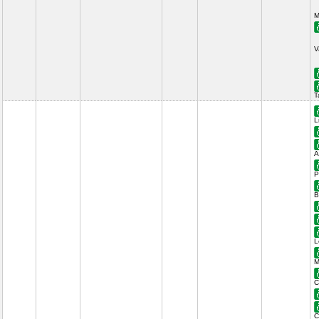
M
V
T
L
A
P
B
L
M
C
C