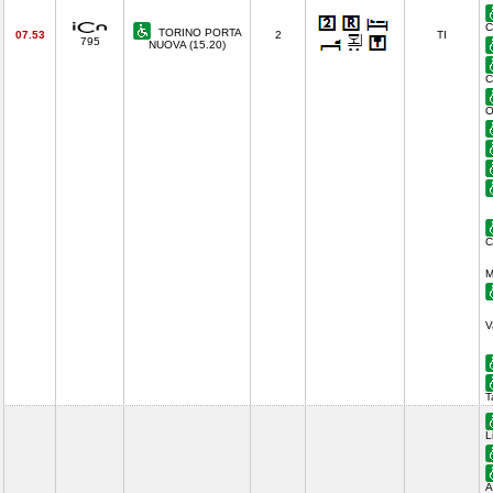
C
TORINO PORTA
07.53
2
TI
795
NUOVA (15.20)
C
O
C
M
V
T
L
A