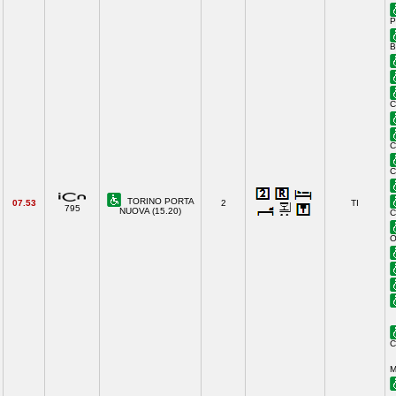
P
B
C
C
C
TORINO PORTA
07.53
2
TI
795
NUOVA (15.20)
C
O
C
M