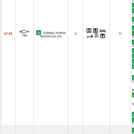
C
C
C
TORINO PORTA
07.53
2
TI
795
NUOVA (15.20)
C
O
C
M
V
T
L