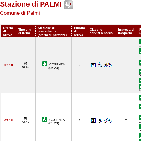
Stazione di PALMI
Comune di Palmi
Orario
Stazione di
Binario
Tipo e n.
Classi e
Impresa di
di
provenienza
di
di treno
servizi a bordo
trasporto
(
arrivo
(orario di partenza)
arrivo
C
COSENZA
07.18
2
TI
C
5642
(05.23)
P
T
C
COSENZA
07.18
2
TI
C
5642
(05.23)
P