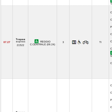
T
C
C
P
C
C
REGGIO
07.27
3
TI
C.CENTRALE (06.24)
21522
C
S
C
C
C
P
C