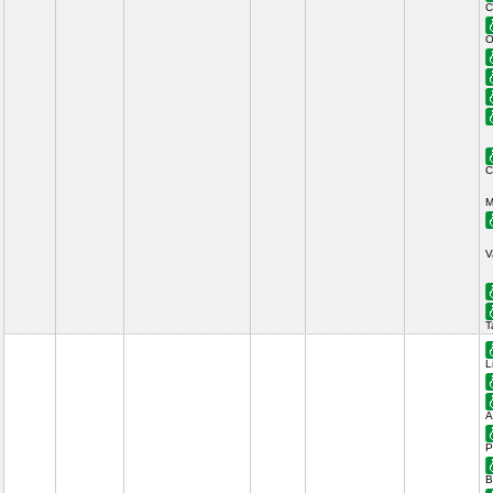
C
O
C
M
V
T
L
A
P
B