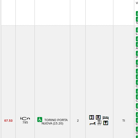
V
T
L
A
P
B
C
C
C
TORINO PORTA
07.53
2
TI
795
NUOVA (15.20)
C
O