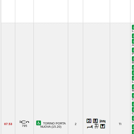
L
A
P
B
L
M
C
C
C
TORINO PORTA
07.53
2
TI
795
NUOVA (15.20)