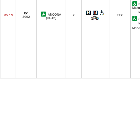
Marit
ANCONA
05.19
2
TTX
3902
(04.45)
S
M
Mond