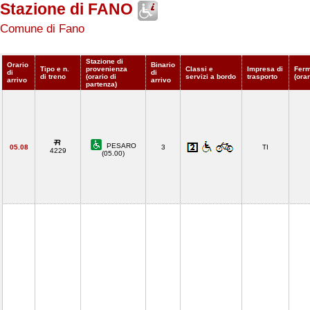
Stazione di FANO
Comune di Fano
Stazione di
Orario
Binario
Tipo e n.
provenienza
Classi e
Impresa di
Ferm
di
di
di treno
(orario di
servizi a bordo
trasporto
(orar
arrivo
arrivo
partenza)
PESARO
05.08
3
TI
4229
(05.00)