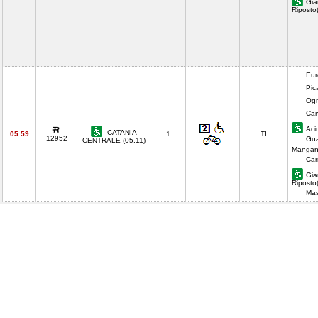
Gia
Riposto
Eur
Pic
Ogn
Can
Aci
CATANIA
05.59
1
TI
12952
Gua
CENTRALE (05.11)
Mangan
Car
Gia
Riposto
Mas