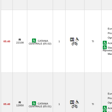
Eur
Pic
Ogn
CATANIA
05.40
1
TI
22108
Aci
CENTRALE (05.02)
Gia
Riposto
Mas
Eur
Pic
Ogn
CATANIA
05.40
1
TI
12950
CENTRALE (05.01)
Aci