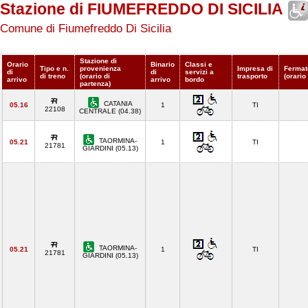
Stazione di FIUMEFREDDO DI SICILIA
Comune di Fiumefreddo Di Sicilia
Stazione di
Orario
Binario
Classi e
Tipo e n.
provenienza
Impresa di
Fermat
di
di
servizi a
di treno
(orario di
trasporto
(orario
arrivo
arrivo
bordo
partenza)
CATANIA
05.16
1
TI
22108
CENTRALE (04.38)
TAORMINA-
05.21
1
TI
21781
GIARDINI (05.13)
TAORMINA-
05.21
1
TI
21781
GIARDINI (05.13)