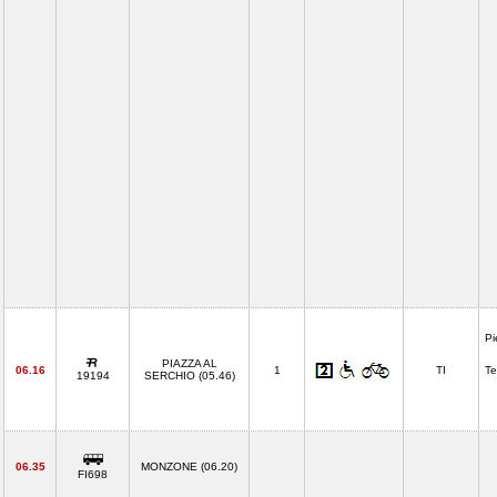
Pi
PIAZZA AL
06.16
1
TI
Te
19194
SERCHIO (05.46)
06.35
MONZONE (06.20)
FI698