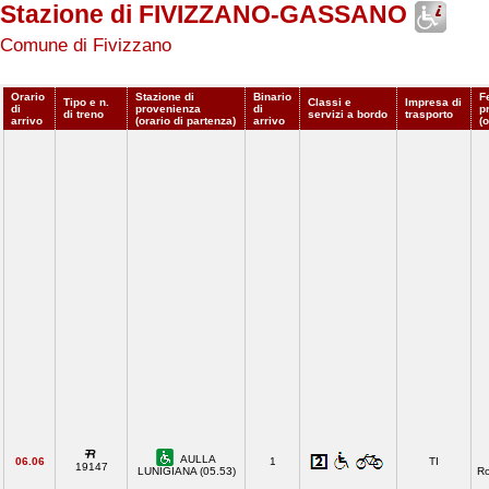
Stazione di FIVIZZANO-GASSANO
Comune di Fivizzano
Orario
Stazione di
Binario
F
Tipo e n.
Classi e
Impresa di
di
provenienza
di
p
di treno
servizi a bordo
trasporto
arrivo
(orario di partenza)
arrivo
(
AULLA
06.06
1
TI
19147
LUNIGIANA (05.53)
R