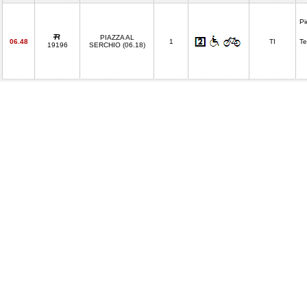
Pi
PIAZZA AL
06.48
1
TI
Te
19196
SERCHIO (06.18)