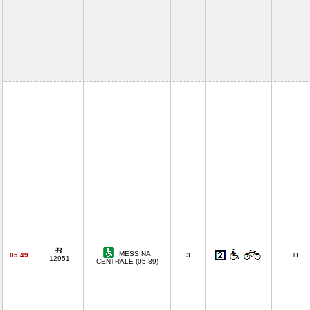
MESSINA
05.49
3
TI
12951
CENTRALE (05.39)