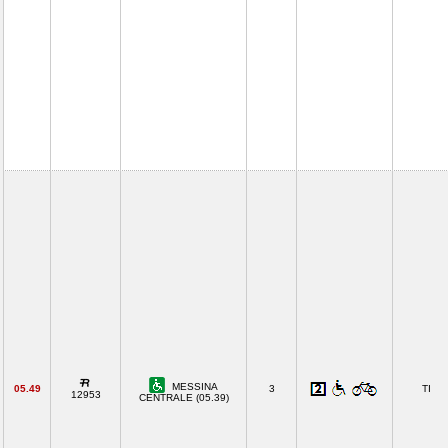
MESSINA
05.49
3
TI
12953
CENTRALE (05.39)