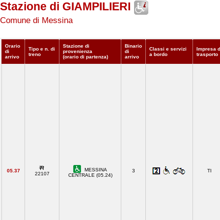
Stazione di GIAMPILIERI
Comune di Messina
Orario
Stazione di
Binario
Tipo e n. di
Classi e servizi
Impresa d
di
provenienza
di
treno
a bordo
trasporto
arrivo
(orario di partenza)
arrivo
MESSINA
05.37
3
TI
22107
CENTRALE (05.24)