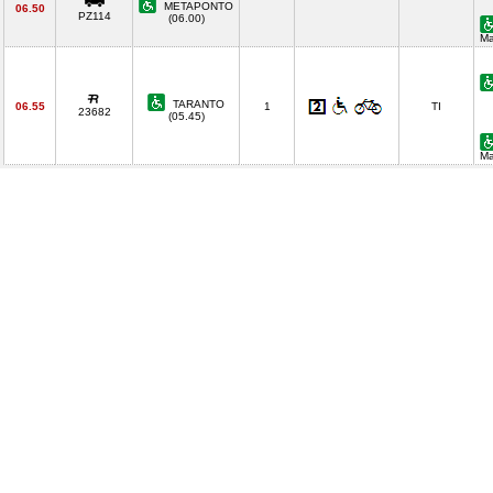
METAPONTO
06.50
PZ114
(06.00)
Ma
TARANTO
06.55
1
TI
23682
(05.45)
Ma