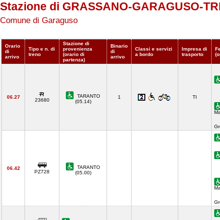
Stazione di GRASSANO-GARAGUSO-TR
Comune di Garaguso
Stazione di
Orario
Binario
Tipo e n. di
provenienza
Classi e servizi
Impresa di
F
di
di
treno
(orario di
a bordo
trasporto
(o
arrivo
arrivo
partenza)
TARANTO
06.27
1
TI
23680
(05.14)
Ma
Gr
TARANTO
06.42
PZ728
(05.00)
Ma
Gr