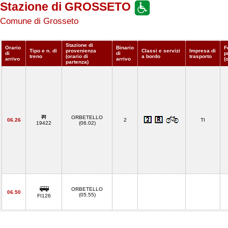
Stazione di GROSSETO
Comune di Grosseto
Stazione di
Orario
Binario
F
Tipo e n. di
provenienza
Classi e servizi
Impresa di
di
di
p
treno
(orario di
a bordo
trasporto
arrivo
arrivo
(
partenza)
ORBETELLO
06.26
2
TI
19422
(06.02)
ORBETELLO
06.50
(05.55)
FI126