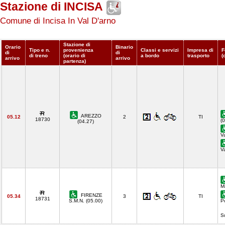
Stazione di INCISA
Comune di Incisa In Val D'arno
Stazione di
Orario
Binario
Tipo e n.
provenienza
Classi e servizi
Impresa di
F
di
di
di treno
(orario di
a bordo
trasporto
(
arrivo
arrivo
partenza)
AREZZO
05.12
2
TI
18730
(
(04.27)
V
V
M
FIRENZE
05.34
3
TI
18731
S.M.N. (05.00)
P
S