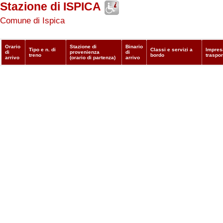
Stazione di ISPICA
Comune di Ispica
Orario
Stazione di
Binario
Tipo e n. di
Classi e servizi a
Impres
di
provenienza
di
treno
bordo
traspor
arrivo
(orario di partenza)
arrivo