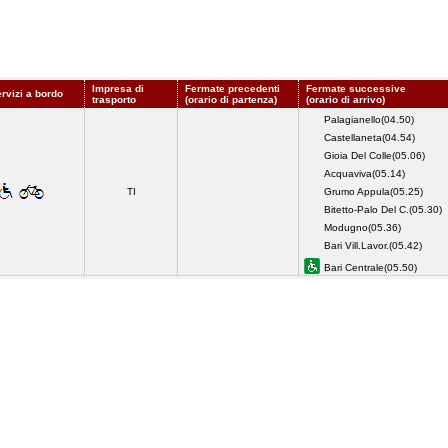
Impresa di
Fermate precedenti
Fermate successive
ervizi a bordo
trasporto
(orario di partenza)
(orario di arrivo)
Palagianello(04.50)
Castellaneta(04.54)
Gioia Del Colle(05.06)
Acquaviva(05.14)
TI
Grumo Appula(05.25)
Bitetto-Palo Del C.(05.30)
Modugno(05.36)
Bari Vill.Lavor.(05.42)
Bari Centrale(05.50)