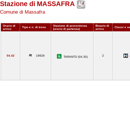
Stazione di MASSAFRA
Comune di Massafra
Orario di
Stazione di provenienza
Binario di
Tipo e n. di treno
Classi e s
arrivo
(orario di partenza)
arrivo
04.42
19826
2
TARANTO (04.30)