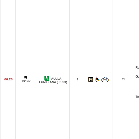
Ro
Ga
AULLA
06.29
1
TI
19147
LUNIGIANA (05.53)
T