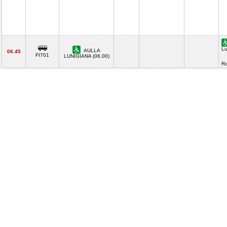
Lu
AULLA
06.45
FI701
LUNIGIANA (06.00)
R