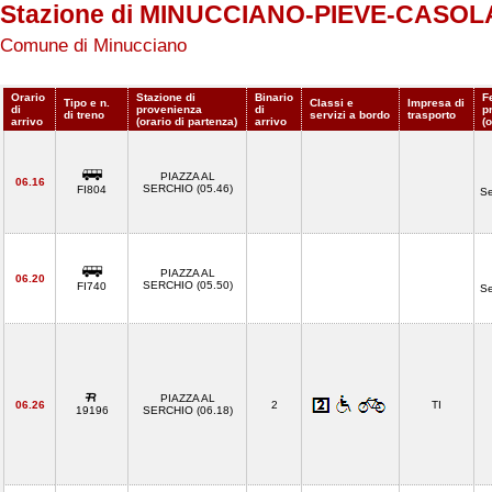
Stazione di MINUCCIANO-PIEVE-CASOL
Comune di Minucciano
Orario
Stazione di
Binario
F
Tipo e n.
Classi e
Impresa di
di
provenienza
di
p
di treno
servizi a bordo
trasporto
arrivo
(orario di partenza)
arrivo
(
PIAZZA AL
06.16
SERCHIO (05.46)
FI804
Se
PIAZZA AL
06.20
SERCHIO (05.50)
FI740
Se
PIAZZA AL
06.26
2
TI
19196
SERCHIO (06.18)