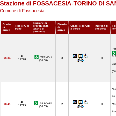
Stazione di FOSSACESIA-TORINO DI S
Comune di Fossacesia
Stazione di
Orario
Binario
Tipo e n. di
provenienza
Classi e servizi
Impresa di
Fe
di
di
treno
(orario di
a bordo
trasporto
(or
arrivo
arrivo
partenza)
Pet
S.S
TERMOLI
06.34
3
TI
19770
(06.00)
Vas
(0
Nuo
Tri
PESCARA
06.41
2
TI
Mar
19773
(06.05)
San