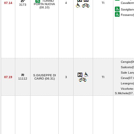
TORINO
07.14
4
TI
Cavaller
PORTA NUOVA
3173
(06.10)
Saviglian
Fossano
Cengio(0
Saliceto(
Sale Lan
S.GIUSEPPE DI
07.19
3
TI
Ceva(07.
11112
CAIRO (06.31)
Lesegno(
Vicoforte-
S.Michele(07