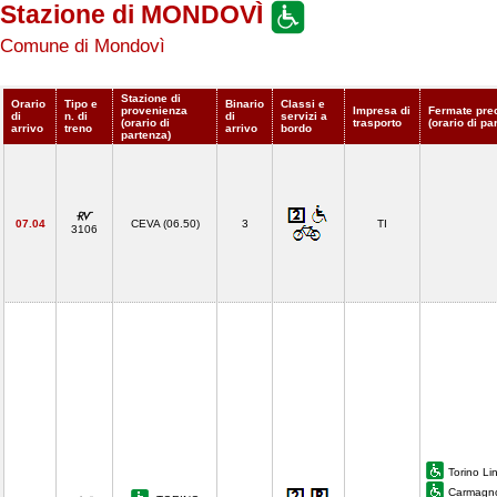
Stazione di MONDOVÌ
Comune di Mondovì
Stazione di
Orario
Tipo e
Binario
Classi e
provenienza
Impresa di
Fermate pre
di
n. di
di
servizi a
(orario di
trasporto
(orario di pa
arrivo
treno
arrivo
bordo
partenza)
07.04
CEVA (06.50)
3
TI
3106
Torino Li
Carmagno