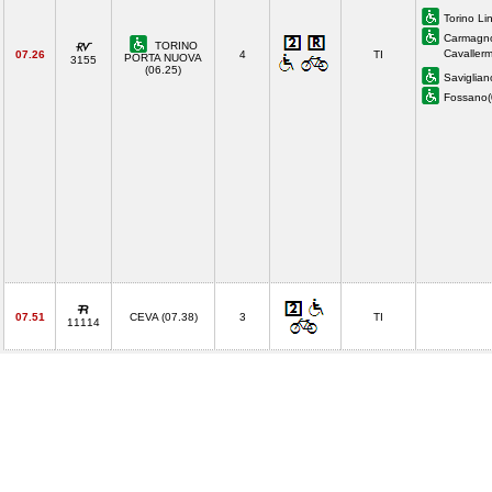
Torino Li
Carmagno
TORINO
Cavaller
07.26
4
TI
PORTA NUOVA
3155
(06.25)
Saviglian
Fossano
07.51
CEVA (07.38)
3
TI
11114