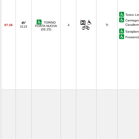
Torino Li
Carmagno
TORINO
Cavaller
07.26
4
TI
PORTA NUOVA
3115
(06.25)
Saviglian
Fossano