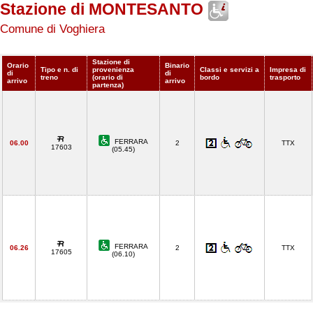
Stazione di MONTESANTO
Comune di Voghiera
Stazione di
Orario
Binario
Tipo e n. di
provenienza
Classi e servizi a
Impresa di
di
di
treno
(orario di
bordo
trasporto
arrivo
arrivo
partenza)
FERRARA
06.00
2
TTX
17603
(05.45)
FERRARA
06.26
2
TTX
17605
(06.10)