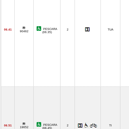
PESCARA
06.41
2
TUA
90462
(06.35)
PESCARA
06.51
2
TI
19652
(06.45)