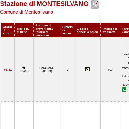
Stazione di MONTESILVANO
Comune di Montesilvano
Stazione di
Orario
Binario
Tipo e n.
provenienza
Classi e
Impresa di
Ferm
di
di
di treno
(orario di
servizi a bordo
trasporto
(orar
arrivo
arrivo
partenza)
S
Lanc
O
F
LANCIANO
Mare(
06.31
2
TUA
90458
(05.39)
Tribu
Nuov