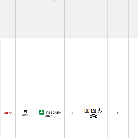
PESCARA
06.58
2
TI
4206
(06.53)