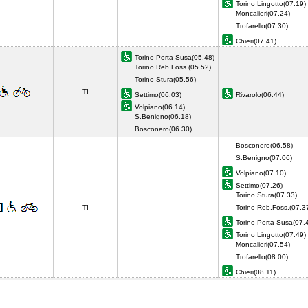
Torino Lingotto(07.19)
Moncalieri(07.24)
Trofarello(07.30)
Chieri(07.41)
Torino Porta Susa(05.48)
Torino Reb.Foss.(05.52)
Torino Stura(05.56)
TI
Settimo(06.03)
Rivarolo(06.44)
Volpiano(06.14)
S.Benigno(06.18)
Bosconero(06.30)
Bosconero(06.58)
S.Benigno(07.06)
Volpiano(07.10)
Settimo(07.26)
Torino Stura(07.33)
TI
Torino Reb.Foss.(07.3
Torino Porta Susa(07.
Torino Lingotto(07.49)
Moncalieri(07.54)
Trofarello(08.00)
Chieri(08.11)