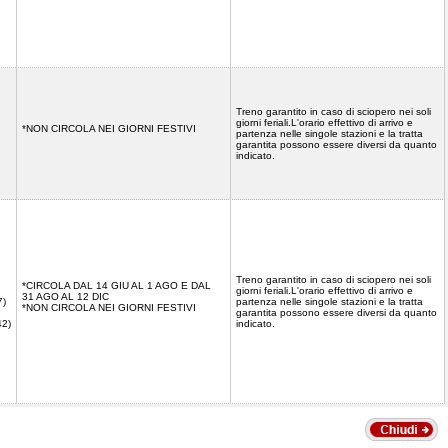
Treno garantito in caso di sciopero nei soli
giorni feriali.L'orario effettivo di arrivo e
*NON CIRCOLA NEI GIORNI FESTIVI
partenza nelle singole stazioni e la tratta
garantita possono essere diversi da quanto
indicato.
Treno garantito in caso di sciopero nei soli
*CIRCOLA DAL 14 GIU AL 1 AGO E DAL
giorni feriali.L'orario effettivo di arrivo e
31 AGO AL 12 DIC
7)
partenza nelle singole stazioni e la tratta
*NON CIRCOLA NEI GIORNI FESTIVI
garantita possono essere diversi da quanto
42)
indicato.