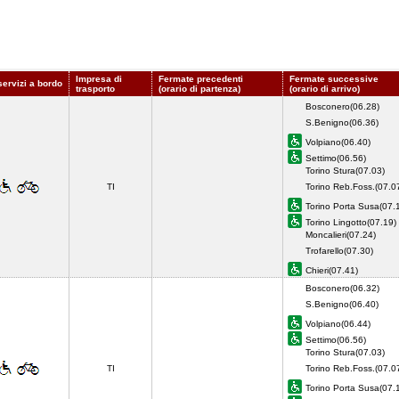
Impresa di
Fermate precedenti
Fermate successive
servizi a bordo
trasporto
(orario di partenza)
(orario di arrivo)
Bosconero(06.28)
S.Benigno(06.36)
Volpiano(06.40)
Settimo(06.56)
Torino Stura(07.03)
TI
Torino Reb.Foss.(07.0
Torino Porta Susa(07.
Torino Lingotto(07.19)
Moncalieri(07.24)
Trofarello(07.30)
Chieri(07.41)
Bosconero(06.32)
S.Benigno(06.40)
Volpiano(06.44)
Settimo(06.56)
Torino Stura(07.03)
TI
Torino Reb.Foss.(07.0
Torino Porta Susa(07.