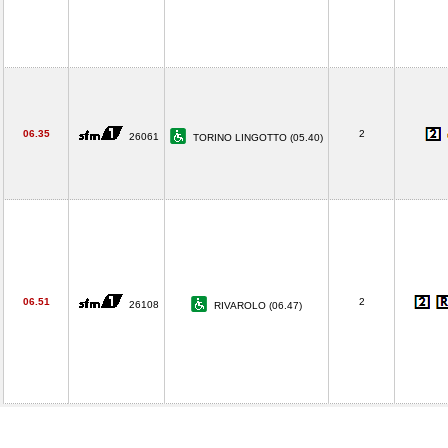
06.35
2
26061
TORINO LINGOTTO (05.40)
06.51
2
26108
RIVAROLO (06.47)