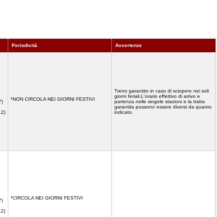
Periodicità
Avvertenze
Treno garantito in caso di sciopero nei soli
giorni feriali.L'orario effettivo di arrivo e
*NON CIRCOLA NEI GIORNI FESTIVI
7)
partenza nelle singole stazioni e la tratta
garantita possono essere diversi da quanto
12)
indicato.
*CIRCOLA NEI GIORNI FESTIVI
7)
12)