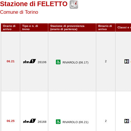
Stazione di FELETTO
Comune di Torino
Orario di
Tipo e n. di
Stazione di provenienza
Binario di
Classi e 
arrivo
treno
(orario di partenza)
arrivo
06.21
2
26106
RIVAROLO (06.17)
06.25
2
26168
RIVAROLO (06.21)